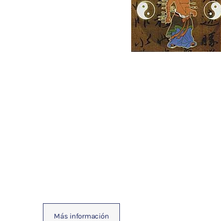
Fisioterapia
y masaje
Magnetoterapia
Terapias
Material
clínico
Material de
enseñanza
OFERTAS
Más información