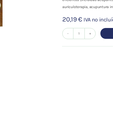
auriculoterapia, acupuntura i
20,19
€
IVA no inclu
101
ENFERMEDADES
TRATADAS
CON
ACUPUNTURA
Y
MOXIBUSTION
cantidad