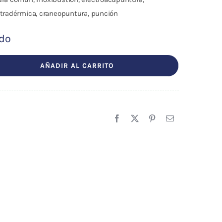
ntradérmica, craneopuntura, punción
ído
AÑADIR AL CARRITO