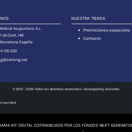
ANOS
NUESTRA TIENDA
dical Acupunture, S.L.
Promociones especiales
l de Cent, 146
Contacto
 Barcelona España
4 120 222
ng@zenlong.net
© 2012 - 2026 Todos los derechos reservados • Developed by
Aloewebs
 privacidad
AMA KIT DIGITAL COFINANCIADO POR LOS FONDOS NEXT GENERATIO