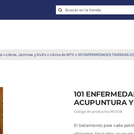
Search
for:
za
»
Libros, Láminas y Dvd's
»
Libros de MTC
»
101 ENFERMEDADES TRATADAS C
101 ENFERMEDA
ACUPUNTURA Y
Código de producto:
LML1128
El tratamiento para cada pato
eficientes (incluidas acupunt