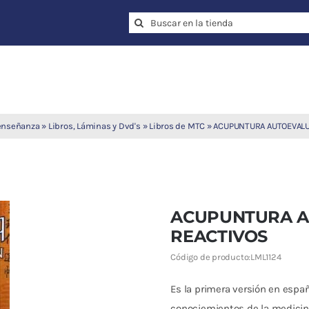
Search
for:
 enseñanza
»
Libros, Láminas y Dvd's
»
Libros de MTC
»
ACUPUNTURA AUTOEVALU
ACUPUNTURA A
REACTIVOS
Código de producto:
LML1124
Es la primera versión en espa
conociemientos de la medicina