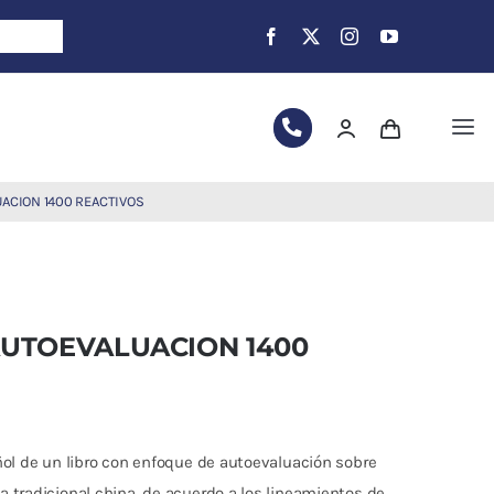
Tog
Nav
ACION 1400 REACTIVOS
UTOEVALUACION 1400
ñol de un libro con enfoque de autoevaluación sobre
 tradicional china, de acuerdo a los lineamientos de