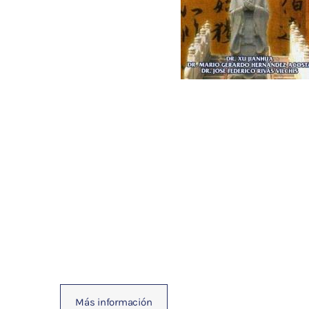
Fisioterapia
y masaje
Magnetoterapia
Terapias
Material
clínico
Material de
enseñanza
OFERTAS
Más información