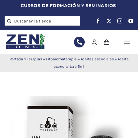
Skip
to
Search
content
for:
Togg
Navi
Agujas de
Portada
»
Terapias
»
Fitoaromaterapia
»
Aceites esenciales
»
Aceite
acupuntura
esencial Jara 5ml
Acupuntura
Moxibustión
Auriculoterapia
Auriculomedicina
Electroacupuntura
Laserpuntura