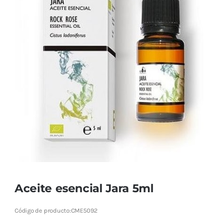
Cromoterapia
Fisioterapia
y masaje
Magnetoterapia
Terapias
Material
clínico
Material de
enseñanza
Aceite esencial Jara 5ml
OFERTAS
Código de producto:
CME5092