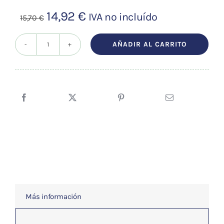
El
El
14,92
€
IVA no incluído
15,70
€
precio
precio
original
actual
AÑADIR AL CARRITO
Aceite
era:
es:
esencial
15,70 €.
14,92 €.
Jara
5ml
cantidad
Más información