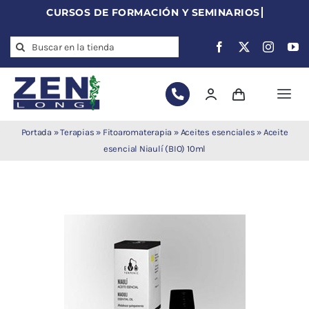
Skip
to
Search
content
for:
Togg
Navi
Agujas de
Portada
»
Terapias
»
Fitoaromaterapia
»
Aceites esenciales
»
Aceite
acupuntura
esencial Niaulí (BIO) 10ml
Acupuntura
Moxibustión
Auriculoterapia
Auriculomedicina
Electroacupuntura
Laserpuntura