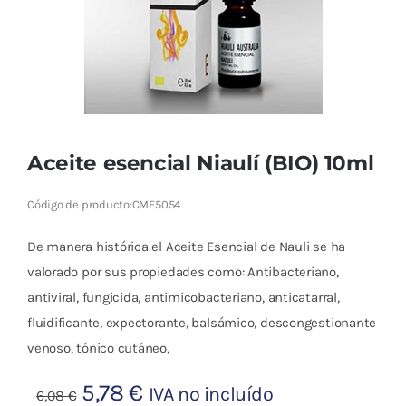
Cromoterapia
Fisioterapia
y masaje
Magnetoterapia
Aceite esencial Niaulí (BIO) 10ml
Terapias
Código de producto:
CME5054
Material
De manera histórica el Aceite Esencial de Nauli se ha
clínico
valorado por sus propiedades como: Antibacteriano,
Material de
antiviral, fungicida, antimicobacteriano, anticatarral,
enseñanza
fluidificante, expectorante, balsámico, descongestionante
venoso, tónico cutáneo,
OFERTAS
El
El
5,78
€
IVA no incluído
6,08
€