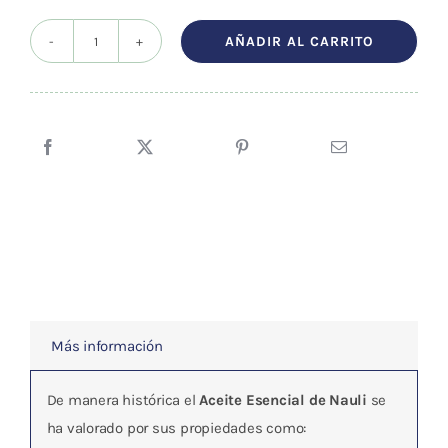
precio
precio
original
actual
AÑADIR AL CARRITO
Aceite
era:
es:
esencial
6,08 €.
5,78 €.
Niaulí
(BIO)
10ml
cantidad
Más información
De manera histórica el
Aceite Esencial de Nauli
se
ha valorado por sus propiedades como: