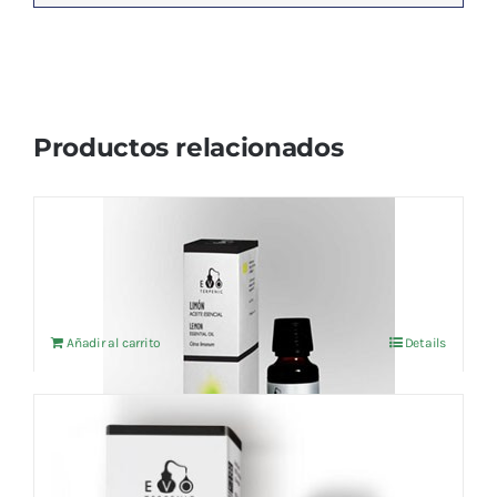
Productos relacionados
Aceite esencial Limón (BIO) 10ml
6,20
€
IVA no incluído
Añadir al carrito
Details
Aceite esencial Bergamota (BIO) 10ml
8,69
€
IVA no incluído