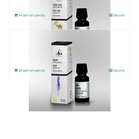
Añadir al carrito
Details
Aceite esencial Hisopo (BIO) 10ml
15,16
€
IVA no incluído
Añadir al carrito
Details