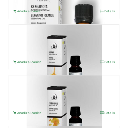
Añadir al carrito
Details
Aceite esencial Naranja dulce (BIO) 10ml
4,34
€
IVA no incluído
Añadir al carrito
Details
Aceite esencial Enebro bayas (BIO) 5ml
7,38
€
IVA no incluído
Añadir al carrito
Details