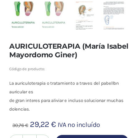
AURICULOTERAPIA (María Isabel
Mayordomo Giner)
Código de producto:
La auriculoterapia o tratamiento a traves del pabellbn
auricular es
de gran interes para aliviar e incluso solucionar muchas
dolencias.
El
El
29,22
€
IVA no incluído
30,76
€
precio
precio