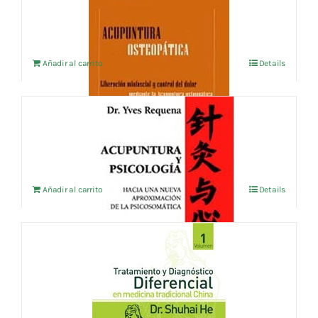
11,54
€
IVA no incluído
Añadir al carrito
Details
ACUPUNTURA Y PSICOLOGIA
23,08
€
IVA no incluído
Añadir al carrito
Details
TRATAMIENTO Y DIAGNOSTICO
DIFERENCIAL EN M.T.C. VOL.1
15,38
€
IVA no incluído