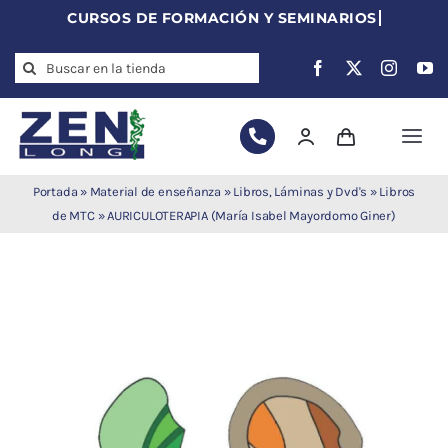
Skip
to
Search
content
for:
Togg
Navi
Agujas de
Portada
»
Material de enseñanza
»
Libros, Láminas y Dvd's
»
Libros
acupuntura
de MTC
»
AURICULOTERAPIA (María Isabel Mayordomo Giner)
Acupuntura
Moxibustión
Auriculoterapia
Auriculomedicina
Electroacupuntura
Laserpuntura