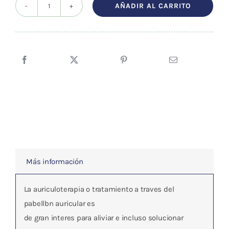
original
actual
AÑADIR AL CARRITO
AURICULOTERAPIA
era:
es:
(María
30,76 €.
29,22 €.
Isabel
Mayordomo
Giner)
cantidad
Más información
La auriculoterapia o tratamiento a traves del
pabellbn auricular es
de gran interes para aliviar e incluso solucionar