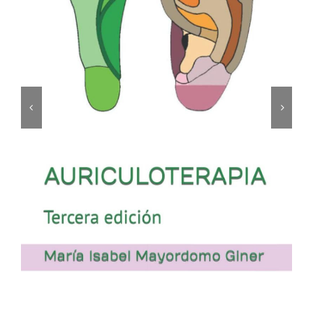
Cromoterapia
Fisioterapia
y masaje
Magnetoterapia
Terapias
Material
clínico
Material de
enseñanza
OFERTAS