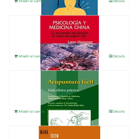
Añadir al carrito
Details
PSICOLOGIA Y MEDICINA CHINA
24,04
€
IVA no incluído
Añadir al carrito
Details
ACUPUNTURA FACIL
6,25
€
IVA no incluído
Añadir al carrito
Details
ACUPUNTURA OSTEOPATICA