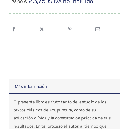
El
El
23,75
€
IVA no incluído
25,00
€
precio
precio
original
actual
era:
es:
25,00 €.
23,75 €.
Más información
El presente libro es fruto tanto del estudio de los
textos clásicos de Acupuntura, como de su
aplicación clínica y la constatación práctica de sus
resultados. En tal proceso el autor, al tiempo que