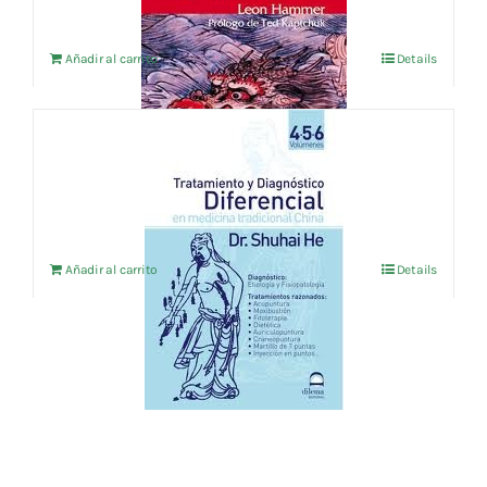
Añadir al carrito
Details
TRATAMIENTO Y DIAGNOSTICO
DIFERENCIAL EN M.T.C. VOL.4-5-6
12,98
€
IVA no incluído
Añadir al carrito
Details