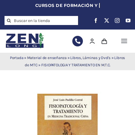
Skip
to
Search
content
for:
Togg
Navi
Agujas de
Portada
»
Material de enseñanza
»
Libros, Láminas y Dvd's
»
Libros
acupuntura
de MTC
»
FISIOPATOLOGIA Y TRATAMIENTO EN M.T.C.
Acupuntura
Moxibustión
Auriculoterapia
Auriculomedicina
Electroacupuntura
Laserpuntura