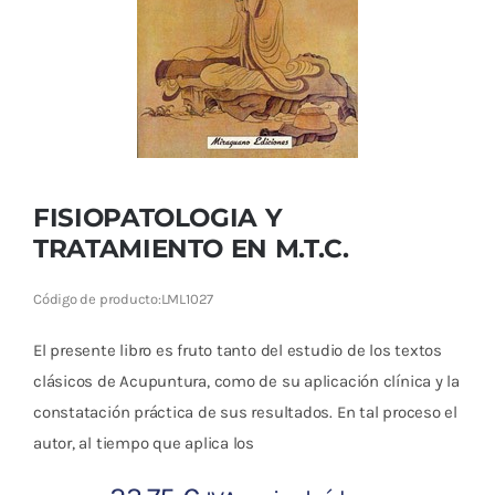
Cromoterapia
Fisioterapia
y masaje
Magnetoterapia
FISIOPATOLOGIA Y
Terapias
TRATAMIENTO EN M.T.C.
Material
Código de producto:
LML1027
clínico
El presente libro es fruto tanto del estudio de los textos
Material de
clásicos de Acupuntura, como de su aplicación clínica y la
enseñanza
constatación práctica de sus resultados. En tal proceso el
autor, al tiempo que aplica los
OFERTAS