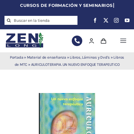
Skip
to
Search
content
for:
Togg
Navi
Agujas de
Portada
»
Material de enseñanza
»
Libros, Láminas y Dvd's
»
Libros
acupuntura
de MTC
»
AURICULOTERAPIA. UN NUEVO ENFOQUE TERAPEUTICO
Acupuntura
Moxibustión
Auriculoterapia
Auriculomedicina
Electroacupuntura
Laserpuntura