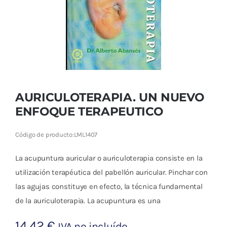
Cromoterapia
Fisioterapia
y masaje
Magnetoterapia
AURICULOTERAPIA. UN NUEVO
Terapias
ENFOQUE TERAPEUTICO
Material
Código de producto:
LML1407
clínico
La acupuntura auricular o auriculoterapia consiste en la
Material de
utilización terapéutica del pabellón auricular. Pinchar con
enseñanza
las agujas constituye en efecto, la técnica fundamental
de la auriculoterapia. La acupuntura es una
OFERTAS
14,42
€
IVA no incluído