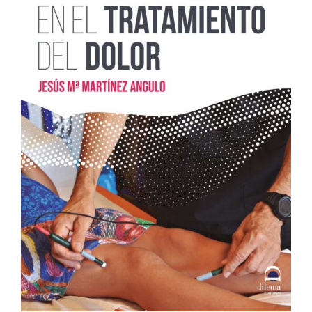
Cromoterapia
Fisioterapia
y masaje
Magnetoterapia
Terapias
Material
clínico
Material de
enseñanza
OFERTAS