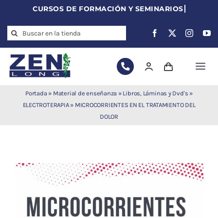
Skip
to
Search
content
for:
Togg
Navi
Agujas de
Portada
»
Material de enseñanza
»
Libros, Láminas y Dvd's
»
acupuntura
ELECTROTERAPIA
»
MICROCORRIENTES EN EL TRATAMIENTO DEL
DOLOR
Acupuntura
Moxibustión
Auriculoterapia
Auriculomedicina
Electroacupuntura
Laserpuntura