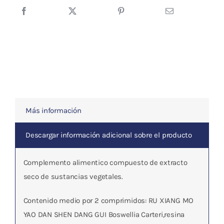
LUO
XIAO
LING
DAN)
-
60
COMP
-
Más información
LAO
DAN
Descargar información adicional sobre el producto
cantidad
Complemento alimentico compuesto de extracto
seco de sustancias vegetales.
Contenido medio por 2 comprimidos: RU XIANG MO
YAO DAN SHEN DANG GUI Boswellia Carteri,resina