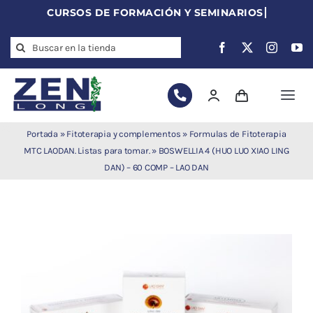
Skip
to
Search
content
for:
Togg
Navi
Agujas de
Portada
»
Fitoterapia y complementos
»
Formulas de Fitoterapia
acupuntura
MTC LAODAN. Listas para tomar.
»
BOSWELLIA 4 (HUO LUO XIAO LING
DAN) – 60 COMP – LAO DAN
Acupuntura
Moxibustión
Auriculoterapia
Auriculomedicina
Electroacupuntura
Laserpuntura