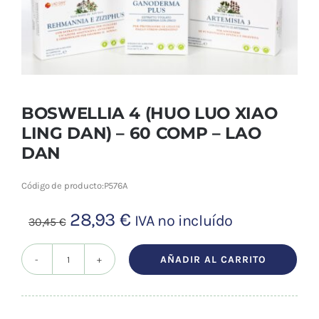
Cromoterapia
Fisioterapia
y masaje
Magnetoterapia
BOSWELLIA 4 (HUO LUO XIAO
LING DAN) – 60 COMP – LAO
Terapias
DAN
Material
Código de producto:
P576A
clínico
El
El
28,93
€
IVA no incluído
30,45
€
Material de
precio
precio
enseñanza
original
actual
AÑADIR AL CARRITO
BOSWELLIA
era:
es:
4
OFERTAS
30,45 €.
28,93 €.
(HUO