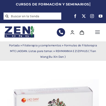
Skip
to
Search
content
for:
Togg
Navi
Agujas de
Portada
»
Fitoterapia y complementos
»
Formulas de Fitoterapia
acupuntura
MTC LAODAN. Listas para tomar.
»
REHMANNIA E ZIZIPHUS ( Tian
Wang Bu Xin Dan )
Acupuntura
Moxibustión
Auriculoterapia
Auriculomedicina
Electroacupuntura
Laserpuntura