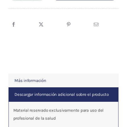
era:
es:
E
30,45 €.
28,93 €.
ZIZIPHUS
(
Tian
Wang
Bu
Xin
Dan
)
cantidad
Más información
Descargar información adicional sobre el producto
Material reservado exclusivamente para uso del
profesional de la salud