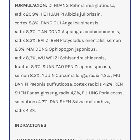
FORMULACIÓN:
DI HUANG Rehmannia glutinosa,
radix 20,9%, HE HUAN PI Albizia julibrissin,
cortex 8,3%, DANG GUI Angelica sinensis,
radix 8,3%, TIAN DONG Asparagus cochinchinensis,
radix 8,3%, BAI ZI REN Platycladus orientalis, semen
8,3%, MAI DONG Ophiopogon japonicus,
radix 8,3%, WU WEI ZI Schisandra chinensis,
fructus 8,3%, SUAN ZAO REN Ziziphus spinosa,
semen 8,3%, YU JIN Curcuma longa, radix 4,2% , MU
DAN PI Paeonia suffruticosa, cortex radicis 4,2%, REN
SHEN Panax ginseng, radix 4,2%, FU LING Poria cocos,
sclerotium 4,2%, DAN SHEN Salvia miltiorrhiza,
radix 4,2%.
INDICACIONES