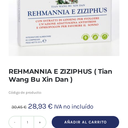
Cromoterapia
Fisioterapia
y masaje
Magnetoterapia
Terapias
REHMANNIA E ZIZIPHUS ( Tian
Material
Wang Bu Xin Dan )
clínico
Código de producto:
Material de
enseñanza
El
El
28,93
€
IVA no incluído
30,45
€
precio
precio
OFERTAS
original
actual
AÑADIR AL CARRITO
REHMANNIA