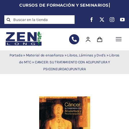
Skip
to
Search
content
for:
Togg
Navi
Agujas de
Portada
»
Material de enseñanza
»
Libros, Láminas y Dvd's
»
Libros
acupuntura
de MTC
»
CANCER: SU TRATAMIENTO CON ACUPUNTURA Y
PSICONEUROACUPUNTURA
Acupuntura
Moxibustión
Auriculoterapia
Auriculomedicina
Electroacupuntura
Laserpuntura