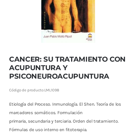
Cromoterapia
Fisioterapia
y masaje
Magnetoterapia
CANCER: SU TRATAMIENTO CON
Terapias
ACUPUNTURA Y
PSICONEUROACUPUNTURA
Material
clínico
Código de producto:
LML1098
Material de
Etiología del Proceso. Inmunología. El Shen. Teoría de los
enseñanza
marcadores somáticos. Formulación
primaria, secundaria y terciaria. Orden del tratamiento.
OFERTAS
Fórmulas de uso interno en fitoterapia.