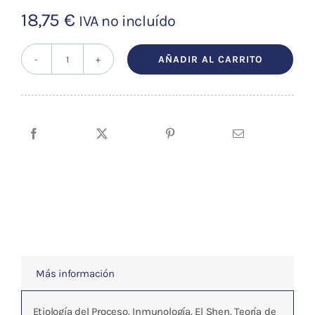
18,75
€
IVA no incluído
AÑADIR AL CARRITO
CANCER:
SU
TRATAMIENTO
CON
ACUPUNTURA
Y
PSICONEUROACUPUNTURA
cantidad
Más información
Etiología del Proceso. Inmunología. El Shen. Teoría de