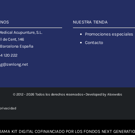
ANOS
NUESTRA TIENDA
dical Acupunture, S.L.
Promociones especiales
l de Cent, 146
Contacto
 Barcelona España
4 120 222
ng@zenlong.net
© 2012 - 2026 Todos los derechos reservados • Developed by
Aloewebs
 privacidad
AMA KIT DIGITAL COFINANCIADO POR LOS FONDOS NEXT GENERATIO