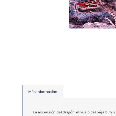
Fisioterapia
y masaje
Magnetoterapia
Terapias
Material
clínico
Material de
enseñanza
Más información
OFERTAS
La ascensión del dragón, el vuelo del pájaro rojo.