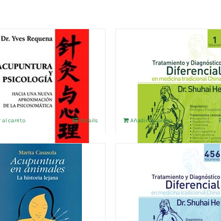
UNTURA Y PSICOLOGIA
TRATAMIENTO Y
DIAGNOSTICO DIFEREN
€
IVA no incluído
EN M.T.C. VOL.1
15,38
€
IVA no incluído
 al carrito
Details
Añadir al carrito
UNTURA EN ANIMALES
TRATAMIENTO Y
DIAGNOSTICO DIFEREN
€
IVA no incluído
EN M.T.C. VOL.4-5-6
12,98
€
IVA no incluído