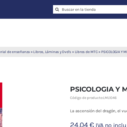
Search
for:
rial de enseñanza
»
Libros, Láminas y Dvd's
»
Libros de MTC
»
PSICOLOGIA Y M
PSICOLOGIA Y 
Código de producto:
LML1046
La ascensión del dragón, el vue
24,04
€
IVA no inclu