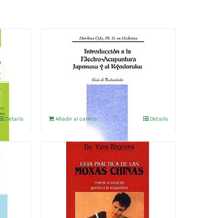
INTRODUCCION A LA
CIAL
ELECTRO-ACUPUNTURA
JAPONESA Y AL
RYODORAKU
14,42
€
IVA no incluído
Details
Añadir al carrito
Details
GUIA PRACTICA DE LAS
CIAL
MOXAS CHINAS
19,23
€
IVA no incluído