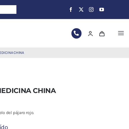
Tog
Nav
EDICINA CHINA
MEDICINA CHINA
lo del pájaro rojo.
ído