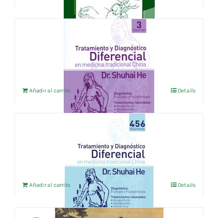
TRATAMIENTO Y DIAGNOSTICO
DIFERENCIAL EN M.T.C. VOL.3
8,08
€
IVA no incluído
Añadir al carrito
Details
TRATAMIENTO Y DIAGNOSTICO
DIFERENCIAL EN M.T.C. VOL.4-5-6
12,98
€
IVA no incluído
Añadir al carrito
Details