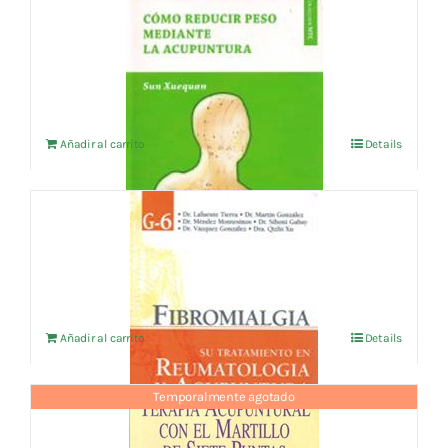
COMO REDUCIR PESO MEDIANTE LA
ACUPUNTURA
9,62
€
IVA no incluído
Añadir al carrito
Details
FIBROMIALGIA: SU TRATAMIENTO EN
REUMATOLOGIA Y ACUPUNTURA
18,75
€
IVA no incluído
Añadir al carrito
Details
Temporalmente agotado
TERAPIA ACUPUNTURAL CON EL
MARTILLO DE 7 PUNTAS