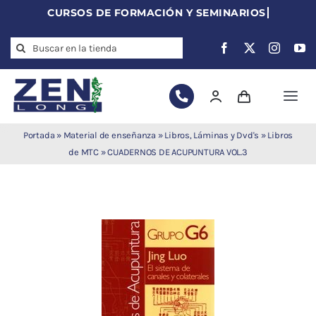
Skip
to
Search
content
for:
Togg
Navi
Agujas de
Portada
»
Material de enseñanza
»
Libros, Láminas y Dvd's
»
Libros
acupuntura
de MTC
»
CUADERNOS DE ACUPUNTURA VOL.3
Acupuntura
Moxibustión
Auriculoterapia
Auriculomedicina
Electroacupuntura
Laserpuntura