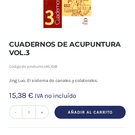
Cromoterapia
Fisioterapia
y masaje
CUADERNOS DE ACUPUNTURA
Magnetoterapia
VOL.3
Terapias
Código de producto:
LML1061
Material
Jing Luo. El sistema de canales y colaterales.
clínico
15,38
€
IVA no incluído
Material de
enseñanza
AÑADIR AL CARRITO
CUADERNOS
OFERTAS
DE
ACUPUNTURA