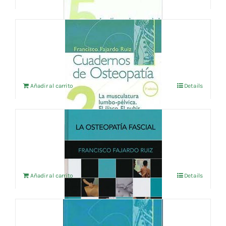
CUADERNOS DE OSTEOPATIA Vol.2
16,35
€
IVA no incluído
Añadir al carrito
Details
LA OSTEOPATIA FASCIAL
48,08
€
IVA no incluído
Añadir al carrito
Details
CUADERNOS DE OSTEOPATIA Vol.3
18,75
€