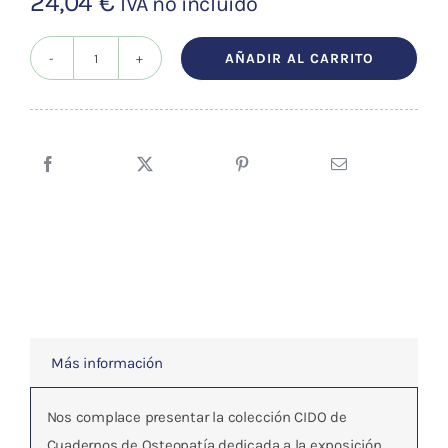
24,04
€
IVA no incluído
AÑADIR AL CARRITO
CUADERNOS
DE
OSTEOPATIA
Vol.7
cantidad
Más información
Nos complace presentar la colección CIDO de
Cuadernos de Osteopatía dedicada a la exposición