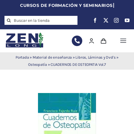
Skip
to
Search
content
for:
Togg
Navi
Agujas de
Portada
»
Material de enseñanza
»
Libros, Láminas y Dvd's
»
acupuntura
Osteopatía
»
CUADERNOS DE OSTEOPATIA Vol.7
Acupuntura
Moxibustión
Auriculoterapia
Auriculomedicina
Electroacupuntura
Laserpuntura