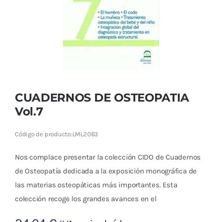
Cromoterapia
Fisioterapia
y masaje
Magnetoterapia
CUADERNOS DE OSTEOPATIA
Terapias
Vol.7
Material
Código de producto:
LML2063
clínico
Nos complace presentar la colección CIDO de Cuadernos
Material de
de Osteopatía dedicada a la exposición monográfica de
enseñanza
las materias osteopáticas más importantes. Esta
colección recoge los grandes avances en el
OFERTAS