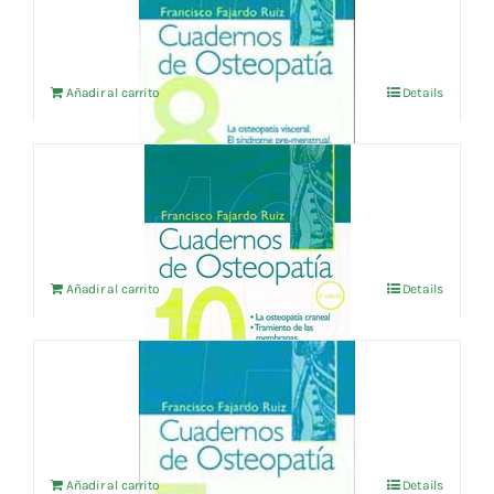
18,75
€
IVA no incluído
Añadir al carrito
Details
CUADERNOS DE OSTEOPATIA vol.10
24,04
€
IVA no incluído
Añadir al carrito
Details
CUADERNOS DE OSTEOPATIA Vol.5
18,75
€
IVA no incluído
Añadir al carrito
Details