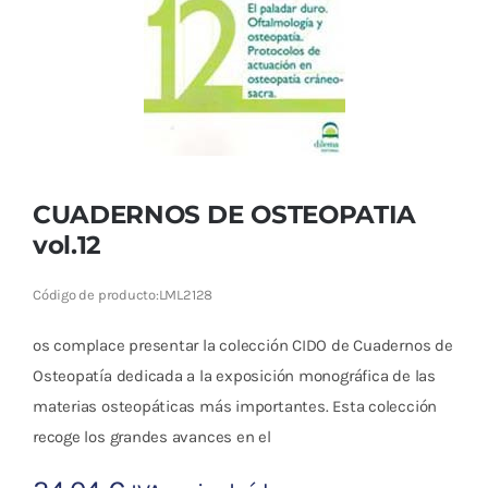
Cromoterapia
Fisioterapia
y masaje
Magnetoterapia
CUADERNOS DE OSTEOPATIA
Terapias
vol.12
Material
Código de producto:
LML2128
clínico
os complace presentar la colección CIDO de Cuadernos de
Material de
Osteopatía dedicada a la exposición monográfica de las
enseñanza
materias osteopáticas más importantes. Esta colección
recoge los grandes avances en el
OFERTAS