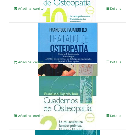
Añadir al carrito
Details
TRATADO DE OSTEOPATIA VOL 1
62,50
€
IVA no incluído
Añadir al carrito
Details
CUADERNOS DE OSTEOPATIA Vol.2
16,35
€
IVA no incluído
Añadir al carrito
Details