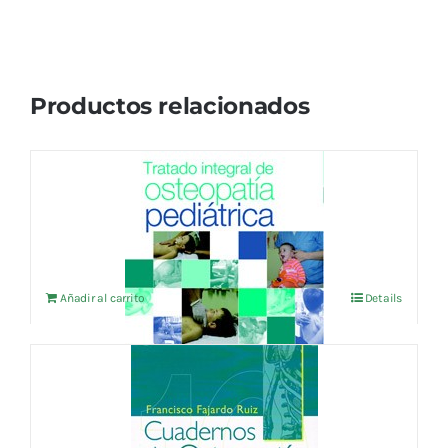
Productos relacionados
TRATADO INTEGRAL DE OSTEOPATIA
PEDIATRICA
57,69
€
IVA no incluído
Añadir al carrito
Details
CUADERNOS DE OSTEOPATIA vol.10
24,04
€
IVA no incluído