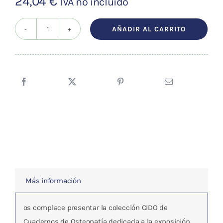
24,04
€
IVA no incluído
AÑADIR AL CARRITO
CUADERNOS
DE
OSTEOPATIA
vol.12
cantidad
Más información
os complace presentar la colección CIDO de
Cuadernos de Osteopatía dedicada a la exposición