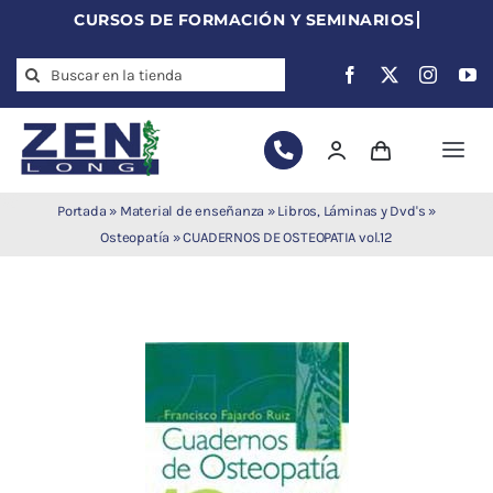
Skip
to
Search
content
for:
Togg
Navi
Agujas de
Portada
»
Material de enseñanza
»
Libros, Láminas y Dvd's
»
acupuntura
Osteopatía
»
CUADERNOS DE OSTEOPATIA vol.12
Acupuntura
Moxibustión
Auriculoterapia
Auriculomedicina
Electroacupuntura
Laserpuntura