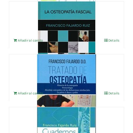
LA OSTEOPATIA FASCIAL
48,08
€
IVA no incluído
Añadir al carrito
Details
TRATADO DE OSTEOPATIA VOL 1
62,50
€
IVA no incluído
Añadir al carrito
Details
CUADERNOS DE OSTEOPATIA Vol.3
18,75
€
IVA no incluído