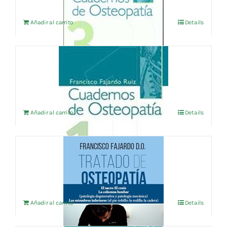
Añadir al carrito
Details
CUADERNOS DE OSTEOPATIA Vol.1
9,13
€
IVA no incluído
Añadir al carrito
Details
TRATADO DE OSTEOPATIA 2
72,12
€
IVA no incluído
Añadir al carrito
Details