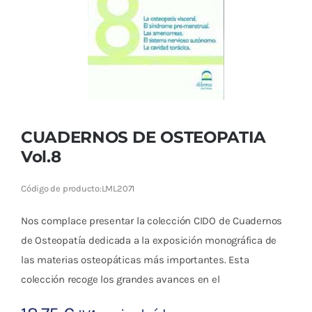
Cromoterapia
Fisioterapia
y masaje
Magnetoterapia
CUADERNOS DE OSTEOPATIA
Terapias
Vol.8
Material
Código de producto:
LML2071
clínico
Nos complace presentar la colección CIDO de Cuadernos
Material de
de Osteopatía dedicada a la exposición monográfica de
enseñanza
las materias osteopáticas más importantes. Esta
colección recoge los grandes avances en el
OFERTAS