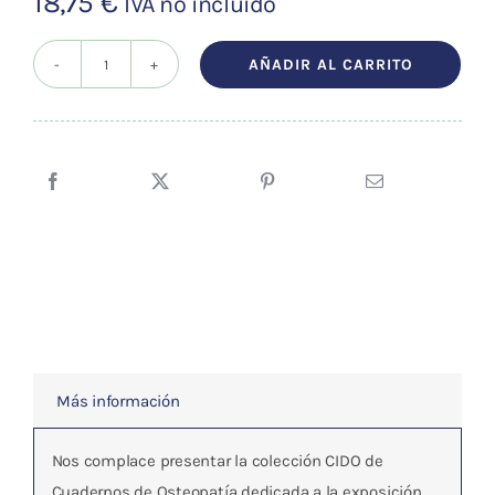
18,75
€
IVA no incluído
AÑADIR AL CARRITO
CUADERNOS
DE
OSTEOPATIA
Vol.8
cantidad
Más información
Nos complace presentar la colección CIDO de
Cuadernos de Osteopatía dedicada a la exposición