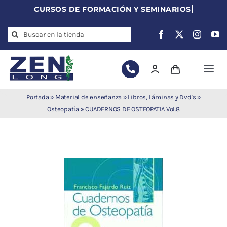
Skip
to
Search
content
for:
Togg
Navi
Agujas de
Portada
»
Material de enseñanza
»
Libros, Láminas y Dvd's
»
acupuntura
Osteopatía
»
CUADERNOS DE OSTEOPATIA Vol.8
Acupuntura
Moxibustión
Auriculoterapia
Auriculomedicina
Electroacupuntura
Laserpuntura