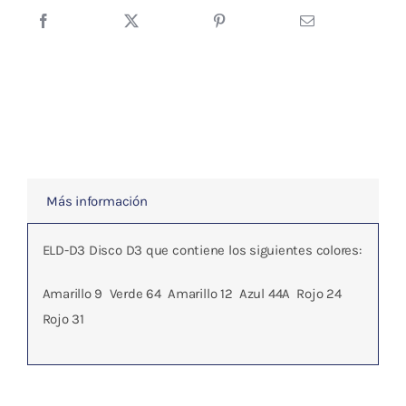
Premio
40
y
ELD
Sedatelec
cantidad
Más información
ELD-D3 Disco D3 que contiene los siguientes colores:
Amarillo 9  Verde 64  Amarillo 12  Azul 44A  Rojo 24 
Rojo 31