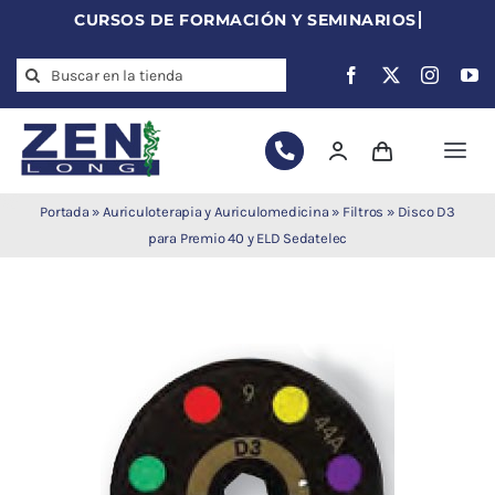
Skip
to
Search
content
for:
Togg
Navi
Agujas de
Portada
»
Auriculoterapia y Auriculomedicina
»
Filtros
»
Disco D3
acupuntura
para Premio 40 y ELD Sedatelec
Acupuntura
Moxibustión
Auriculoterapia
Auriculomedicina
Electroacupuntura
Laserpuntura