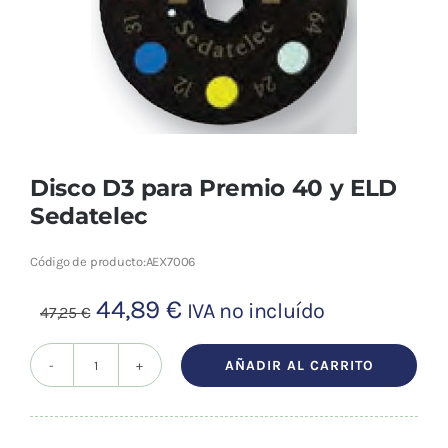
Cromoterapia
Fisioterapia
y masaje
Magnetoterapia
Disco D3 para Premio 40 y ELD
Terapias
Sedatelec
Material
Código de producto:
AEX7006
clínico
El
El
44,89
€
IVA no incluído
47,25
€
Material de
precio
precio
enseñanza
original
actual
AÑADIR AL CARRITO
Disco
era:
es:
OFERTAS
D3
47,25 €.
44,89 €.
para