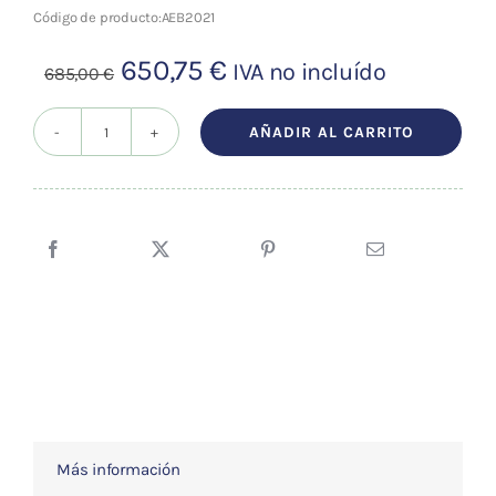
Código de producto:
AEB2021
El
El
650,75
€
IVA no incluído
685,00
€
precio
precio
original
actual
AÑADIR AL CARRITO
PREMIO
era:
es:
20DT:
685,00 €.
650,75 €.
innovación
Sedatelec
cantidad
Más información