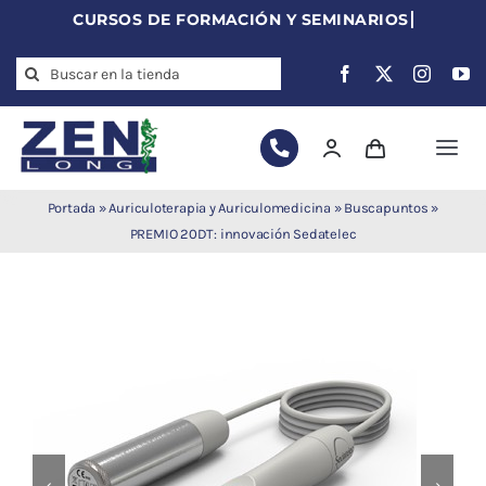
Skip
to
Search
content
for:
Togg
Navi
Agujas de
Portada
»
Auriculoterapia y Auriculomedicina
»
Buscapuntos
»
acupuntura
PREMIO 20DT: innovación Sedatelec
Acupuntura
Moxibustión
Auriculoterapia
Auriculomedicina
Electroacupuntura
Laserpuntura