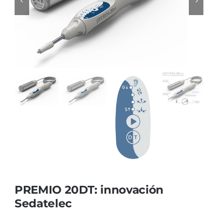
Cromoterapia
Fisioterapia
y masaje
Magnetoterapia
Terapias
Material
clínico
Material de
enseñanza
PREMIO 20DT: innovación
OFERTAS
Sedatelec