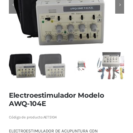
Cromoterapia
Fisioterapia
y masaje
Magnetoterapia
Terapias
Material
clínico
Electroestimulador Modelo
Material de
AWQ-104E
enseñanza
Código de producto:
AET5104
OFERTAS
ELECTROESTIMULADOR DE ACUPUNTURA CON