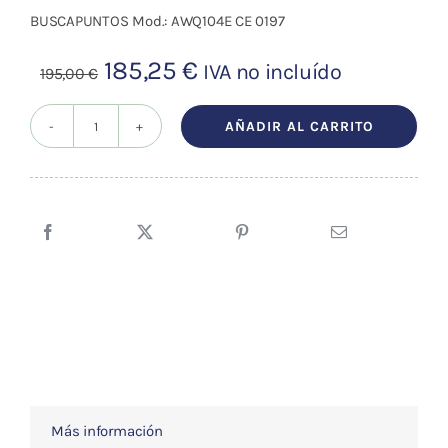
BUSCAPUNTOS Mod.: AWQ104E CE 0197
El
El
185,25
€
IVA no incluído
195,00
€
precio
precio
original
actual
AÑADIR AL CARRITO
Electroestimulador
era:
es:
Modelo
195,00 €.
185,25 €.
AWQ-
104E
cantidad
Más información