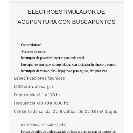
ELECTROESTIMULADOR DE
ACUPUNTURA CON BUSCAPUNTOS
Características:
4 canales de salida.
Interruptor de polaridad inversa para cada canal.
Buscapuntos ajustable en sensibilidad con indicador luminoso y sonoro.
Interruptor de voltaje (alto / bajo): bajo para agujas, alto para tens.
Especificaciones técnicas:
(500 ohm. de carga).
Frecuencia x1: 1 a 100 hz.
Frecuencia x10: 10 a 1000 hz.
Corriente de salida: 0 a 9 voltios, de 0 a 18 mA (baja).
0 a
20 voltios, de 0 a 40 mA (alta).
Forma de pulso de onda cuadrada bifásica asimétrica con los modos de