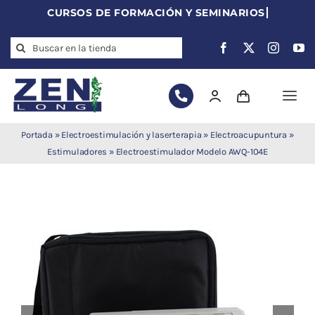
Skip
to
Search
content
for:
Togg
Navi
Agujas de
Portada
»
Electroestimulación y laserterapia
»
Electroacupuntura
»
acupuntura
Estimuladores
»
Electroestimulador Modelo AWQ-104E
Acupuntura
Moxibustión
Auriculoterapia
Auriculomedicina
Electroacupuntura
Laserpuntura