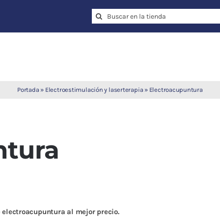
Search
for:
Portada
»
Electroestimulación y laserterapia
»
Electroacupuntura
ntura
 electroacupuntura al mejor precio.