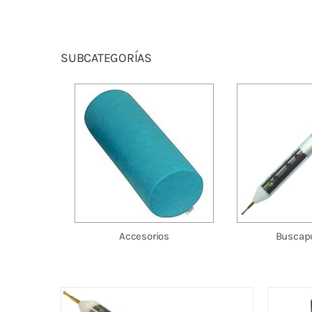
Fisioterapia
y masaje
SUBCATEGORÍAS
Magnetoterapia
Terapias
Material
clínico
Material de
enseñanza
Accesorios
Buscap
OFERTAS
BUSCAPUNTOS ACU-PRO
AGIS