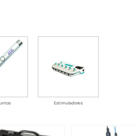
untos
Estimuladores
TIM DUO
Pointoselect digital DT