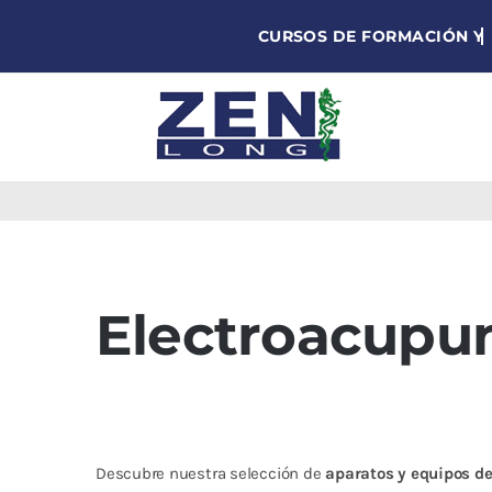
Skip
to
content
Agujas de
acupuntura
Acupuntura
Moxibustión
Electroacupu
Auriculoterapia
Auriculomedicina
Electroacupuntura
Laserpuntura
Descubre nuestra selección de
aparatos y equipos de
Cromoterapia