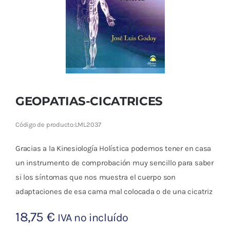
Cromoterapia
Fisioterapia
y masaje
Magnetoterapia
GEOPATIAS-CICATRICES
Terapias
Código de producto:
LML2037
Material
clínico
Gracias a la Kinesiología Holística podemos tener en casa
un instrumento de comprobación muy sencillo para saber
Material de
si los síntomas que nos muestra el cuerpo son
enseñanza
adaptaciones de esa cama mal colocada o de una cicatriz
OFERTAS
18,75
€
IVA no incluído