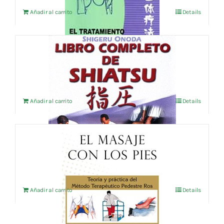
Añadir al carrito
Details
LIBRO COMPLETO DE SHIATSU
17,31
€
IVA no incluído
Añadir al carrito
Details
EL MASAJE CON LOS PIES
23,08
€
IVA no incluído
Añadir al carrito
Details