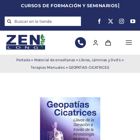
Skip
to
Search
content
for:
Togg
Navi
Agujas de
Portada
»
Material de enseñanza
»
Libros, Láminas y Dvd's
»
acupuntura
Terapias Manuales
»
GEOPATIAS-CICATRICES
Acupuntura
Moxibustión
Auriculoterapia
Auriculomedicina
Electroacupuntura
Laserpuntura