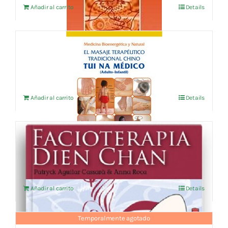
Añadir al carrito
Details
TUI NA MEDICO
28,85
€
IVA no incluído
Añadir al carrito
Details
Facioterapia Dien Chan (Libro en español)
16,34
€
IVA no incluído
Añadir al carrito
Details
Temporalmente agotado
Reiki Médico ( Keyes, Raven)