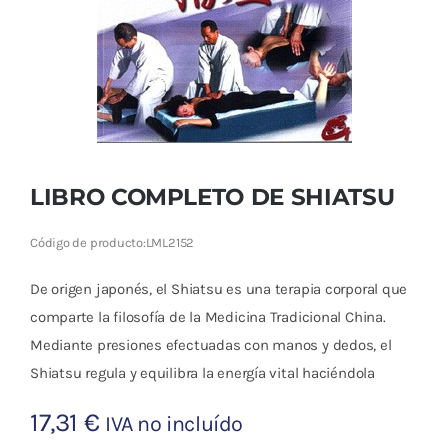
Cromoterapia
Fisioterapia
y masaje
Magnetoterapia
LIBRO COMPLETO DE SHIATSU
Terapias
Código de producto:
LML2152
Material
clínico
De origen japonés, el Shiatsu es una terapia corporal que
comparte la filosofía de la Medicina Tradicional China.
Material de
Mediante presiones efectuadas con manos y dedos, el
enseñanza
Shiatsu regula y equilibra la energía vital haciéndola
OFERTAS
17,31
€
IVA no incluído