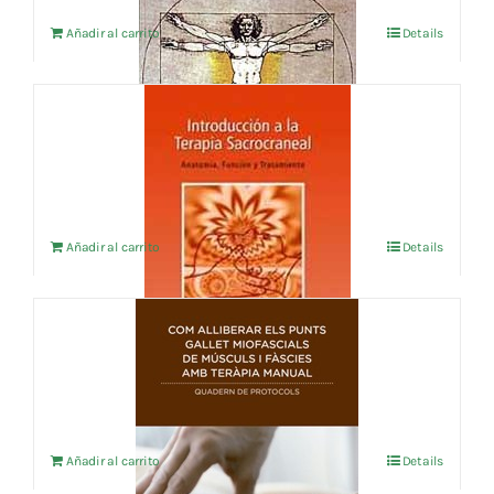
Añadir al carrito
Details
INTRODUCCION A LA TERAPIA
SACROCRANEAL
12,26
€
IVA no incluído
Añadir al carrito
Details
COM ALLIBERAR ELS PUNTS GALLET
MIOFASCIALS
17,31
€
IVA no incluído
Añadir al carrito
Details