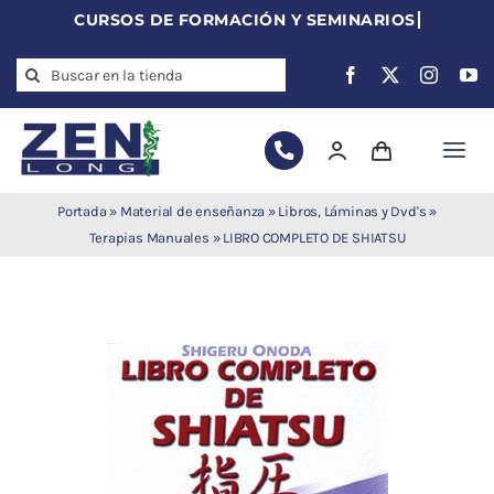
Skip
to
Search
content
for:
Togg
Navi
Agujas de
Portada
»
Material de enseñanza
»
Libros, Láminas y Dvd's
»
acupuntura
Terapias Manuales
»
LIBRO COMPLETO DE SHIATSU
Acupuntura
Moxibustión
Auriculoterapia
Auriculomedicina
Electroacupuntura
Laserpuntura