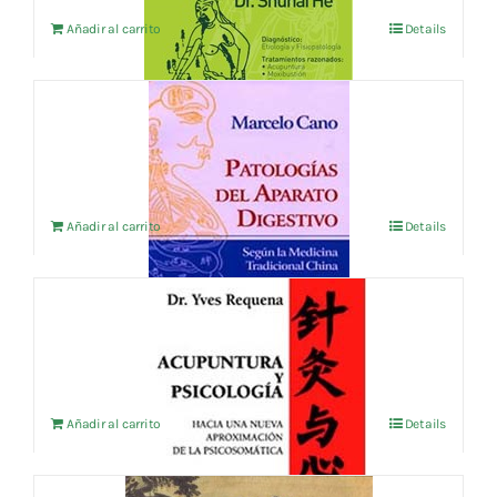
Añadir al carrito
Details
PATOLOGIAS DEL APARATO DIGESTIVO
21,15
€
IVA no incluído
Añadir al carrito
Details
ACUPUNTURA Y PSICOLOGIA
23,08
€
IVA no incluído
Añadir al carrito
Details