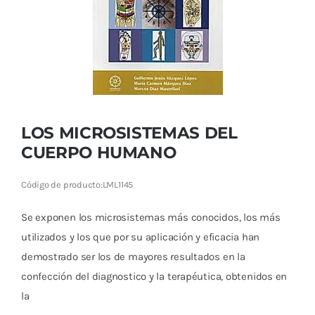
Cromoterapia
Fisioterapia
y masaje
Magnetoterapia
LOS MICROSISTEMAS DEL
Terapias
CUERPO HUMANO
Material
Código de producto:
LML1145
clínico
Se exponen los microsistemas más conocidos, los más
Material de
utilizados y los que por su aplicación y eficacia han
enseñanza
demostrado ser los de mayores resultados en la
confección del diagnostico y la terapéutica, obtenidos en
OFERTAS
la