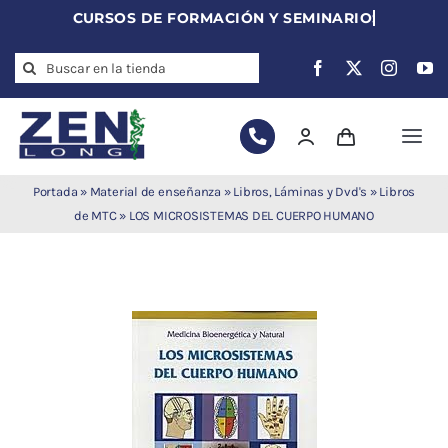
Skip
to
Search
content
for:
Togg
Navi
Agujas de
Portada
»
Material de enseñanza
»
Libros, Láminas y Dvd's
»
Libros
acupuntura
de MTC
»
LOS MICROSISTEMAS DEL CUERPO HUMANO
Acupuntura
Moxibustión
Auriculoterapia
Auriculomedicina
Electroacupuntura
Laserpuntura