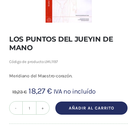
Cromoterapia
Fisioterapia
y masaje
LOS PUNTOS DEL JUEYIN DE
Magnetoterapia
MANO
Código de producto:
LML1197
Terapias
Meridiano del Maestro-corazón.
Material
clínico
El
El
18,27
€
IVA no incluído
19,23
€
precio
precio
Material de
original
actual
enseñanza
AÑADIR AL CARRITO
LOS
era:
es:
PUNTOS
OFERTAS
19,23 €.
18,27 €.
DEL