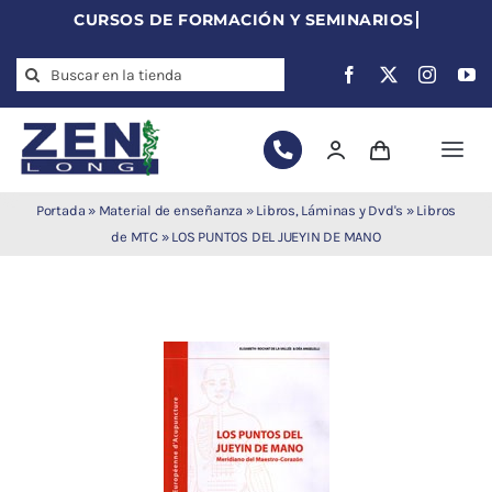
Skip
to
Search
content
for:
Togg
Navi
Agujas de
Portada
»
Material de enseñanza
»
Libros, Láminas y Dvd's
»
Libros
acupuntura
de MTC
»
LOS PUNTOS DEL JUEYIN DE MANO
Acupuntura
Moxibustión
Auriculoterapia
Auriculomedicina
Electroacupuntura
Laserpuntura