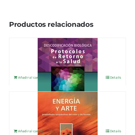
Productos relacionados
PROTOCOLOS DE RETORNO A LA SALUD
17,31
€
IVA no incluído
Añadir al carrito
Details
ENERGIA Y ARTE
18,27
€
IVA no incluído
Añadir al carrito
Details