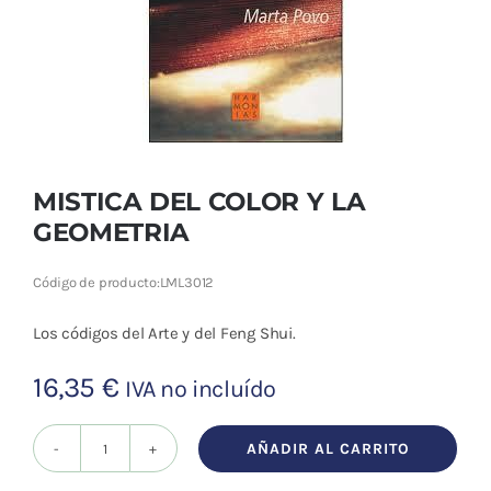
Cromoterapia
Fisioterapia
y masaje
Magnetoterapia
MISTICA DEL COLOR Y LA
GEOMETRIA
Terapias
Código de producto:
LML3012
Material
clínico
Los códigos del Arte y del Feng Shui.
Material de
16,35
€
IVA no incluído
enseñanza
OFERTAS
AÑADIR AL CARRITO
MISTICA