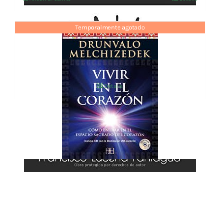
Temporalmente agotado
VIVIR EN EL CORAZON
14,42
€
IVA no incluído
Details