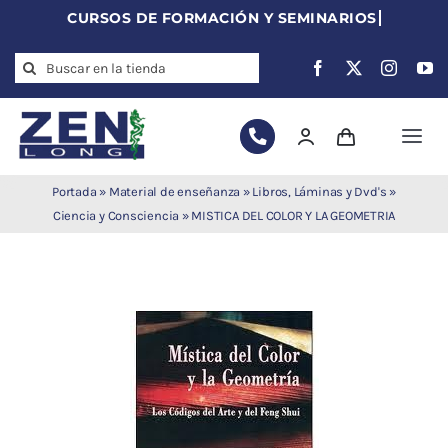
Skip
to
Search
content
for:
Togg
Navi
Agujas de
Portada
»
Material de enseñanza
»
Libros, Láminas y Dvd's
»
acupuntura
Ciencia y Consciencia
»
MISTICA DEL COLOR Y LA GEOMETRIA
Acupuntura
Moxibustión
Auriculoterapia
Auriculomedicina
Electroacupuntura
Laserpuntura