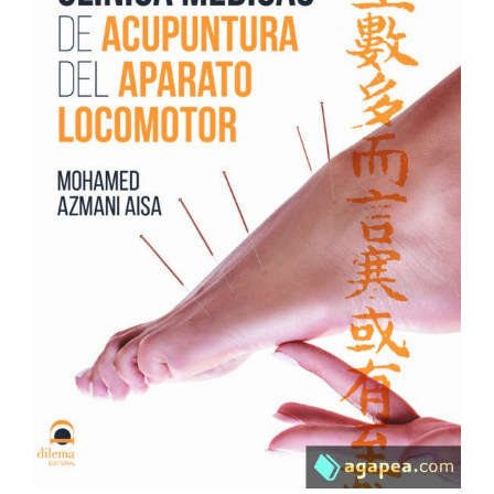
Cromoterapia
Fisioterapia
y masaje
Magnetoterapia
Terapias
Material
clínico
Material de
enseñanza
OFERTAS