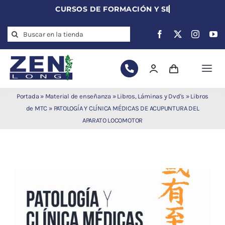
Skip
to
Search
content
for:
Togg
Navi
Agujas de
Portada
»
Material de enseñanza
»
Libros, Láminas y Dvd's
»
Libros
acupuntura
de MTC
»
PATOLOGÍA Y CLÍNICA MÉDICAS DE ACUPUNTURA DEL
APARATO LOCOMOTOR
Acupuntura
Moxibustión
Auriculoterapia
Auriculomedicina
Electroacupuntura
Laserpuntura