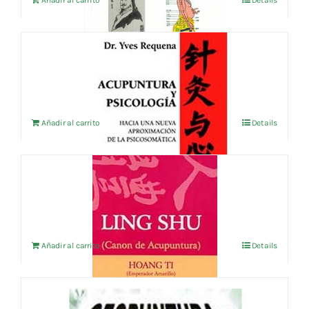
ACUPUNTURA Y PSICOLOGIA
23,08
€
IVA no incluído
Añadir al carrito
Details
LING SHU
16,35
€
IVA no incluído
Añadir al carrito
Details
Geopuntura