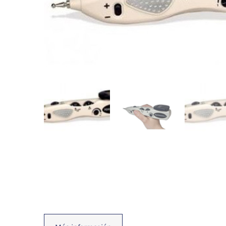
Fisioterapia
y masaje
Magnetoterapia
Terapias
Material
clínico
Material de
enseñanza
OFERTAS