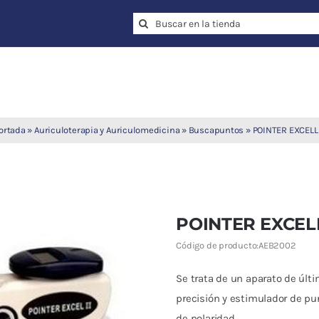
Search
for:
ortada
»
Auriculoterapia y Auriculomedicina
»
Buscapuntos
»
POINTER EXCELL 
POINTER EXCELL
Código de producto:
AEB2002
Se trata de un aparato de últim
precisión y estimulador de p
de polaridad.