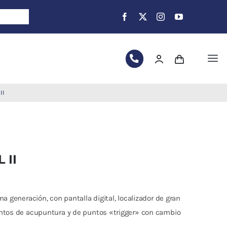
Tog
Nav
II
 II
a generación, con pantalla digital, localizador de gran
untos de acupuntura y de puntos «trigger» con cambio