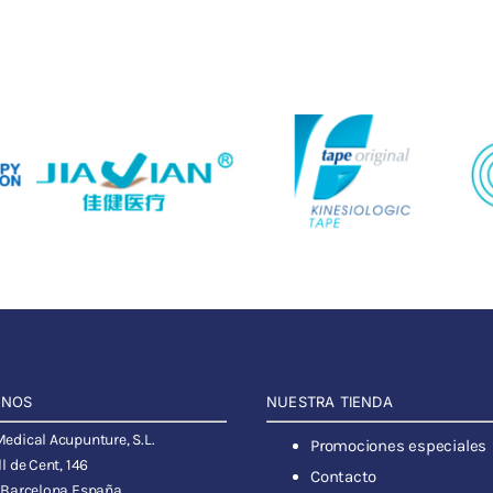
ANOS
NUESTRA TIENDA
dical Acupunture, S.L.
Promociones especiales
l de Cent, 146
Contacto
 Barcelona España