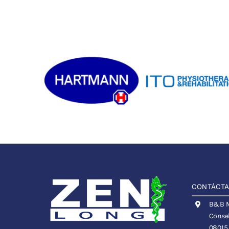
CONTÁCT
B&B Me
Consel
08015