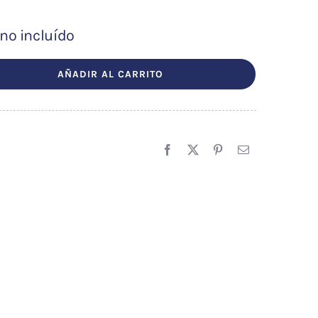
 no incluído
cio
ual
AÑADIR AL CARRITO
,00 €.