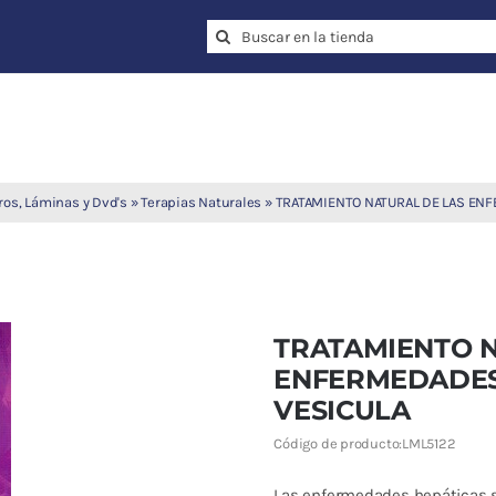
Search
for:
ros, Láminas y Dvd's
»
Terapias Naturales
»
TRATAMIENTO NATURAL DE LAS ENF
TRATAMIENTO N
ENFERMEDADES
VESICULA
Código de producto:
LML5122
Las enfermedades hepáticas s