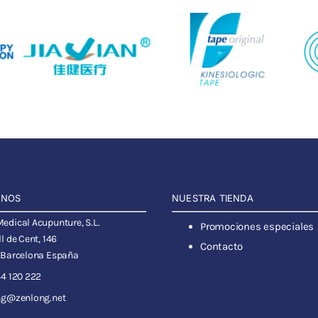
ANOS
NUESTRA TIENDA
dical Acupunture, S.L.
Promociones especiales
l de Cent, 146
Contacto
 Barcelona España
4 120 222
ng@zenlong.net