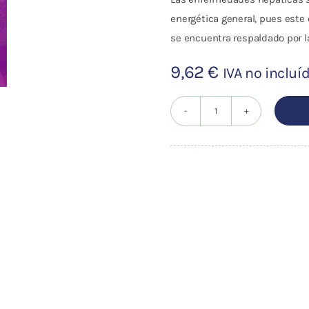
energética general, pues este
se encuentra respaldado por l
9,62
€
IVA no incluí
TRATAMIENTO
NATURAL
DE
LAS
ENFERMEDADES
DEL
HIGADO
Y
LA
VESICULA