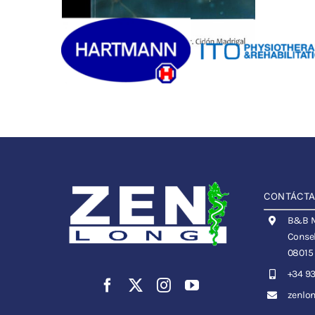
CONTÁCT
B&B Me
Consel
08015
+34 93
zenlo