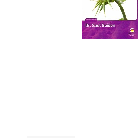
Fisioterapia
y masaje
Magnetoterapia
Terapias
Material
clínico
Material de
enseñanza
OFERTAS