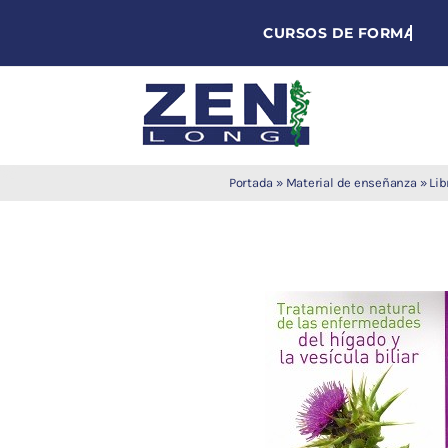
Skip
to
content
Agujas de
Portada
»
Material de enseñanza
»
Lib
acupuntura
Acupuntura
Moxibustión
Auriculoterapia
Auriculomedicina
Electroacupuntura
Laserpuntura
Cromoterapia