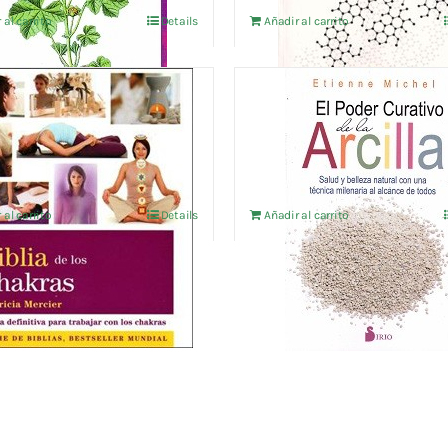
 al carrito
Details
Añadir al carrito
IBLIA DE LOS CHAKRAS
EL PODER CURATIVO D
ARCILLA
IVA no incluído
8,61
€
IVA no incluído
 al carrito
Details
Añadir al carrito