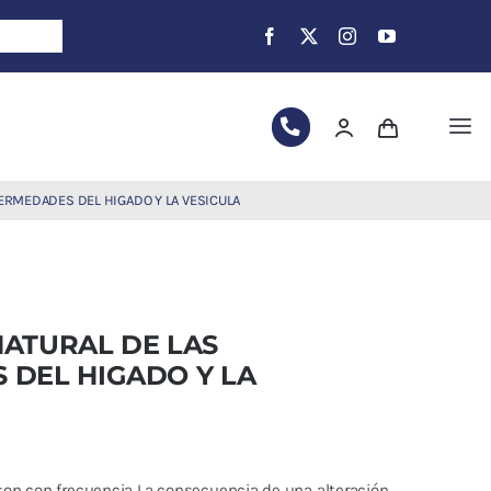
Tog
Nav
ERMEDADES DEL HIGADO Y LA VESICULA
ATURAL DE LAS
 DEL HIGADO Y LA
on con frecuencia La consecuencia de una alteración