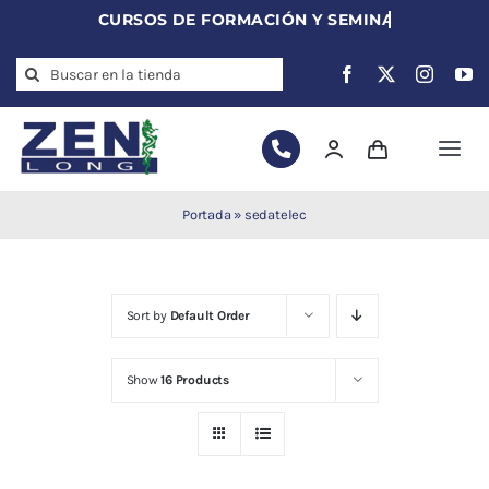
Skip
to
Search
content
for:
Togg
Navi
Agujas de
Portada
»
sedatelec
acupuntura
Acupuntura
Moxibustión
Sort by
Default Order
Auriculoterapia
Auriculomedicina
Show
16 Products
Electroacupuntura
Laserpuntura