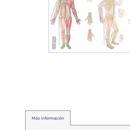
Fisioterapia
y masaje
Magnetoterapia
Terapias
Material
clínico
Material de
enseñanza
OFERTAS
Más información