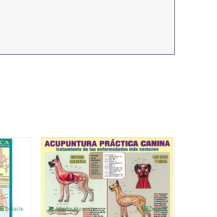
CA
ACUPUNTURA PRACTICA
CANINA LAMINA PLAST. A4
4,76
€
IVA no incluído
Details
Añadir al carrito
Details