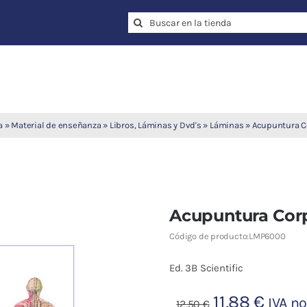
Search
for:
a
»
Material de enseñanza
»
Libros, Láminas y Dvd's
»
Láminas
»
Acupuntura C
Acupuntura Cor
Código de producto:
LMP6000
Ed. 3B Scientific
El
El
11,88
€
IVA no
12,50
€