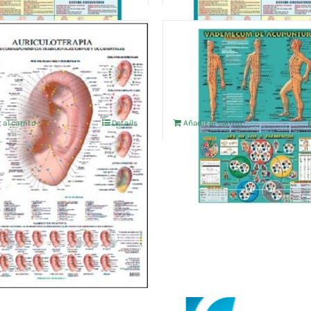
CULOTERAPIA
VADEMECUM DE
ACUPUNTURA
IVA no incluído
4,76
€
IVA no incluído
 al carrito
Details
Añadir al carrito