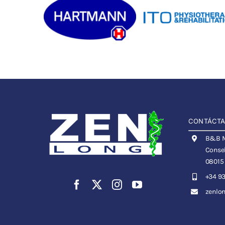
CONTÁCT
B&B Me
Consel
08015
+34 93
zenlo