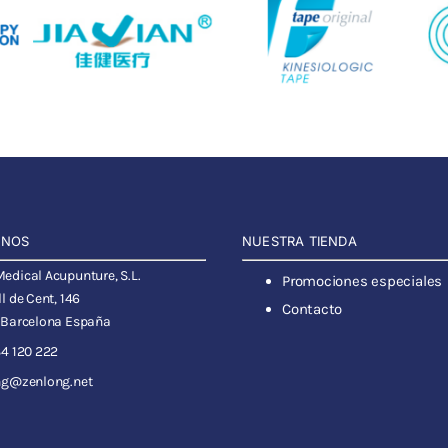
ANOS
NUESTRA TIENDA
dical Acupunture, S.L.
Promociones especiales
l de Cent, 146
Contacto
 Barcelona España
4 120 222
ng@zenlong.net