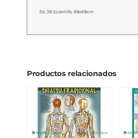
Ed. 3B Scientific 98x68cm
Productos relacionados
SHIATSU TRADICIONAL
ACUP
4,76
€
4,76
€
IVA no incluído
Añadir al carrito
Details
Añadir