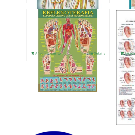
REFLEXOTERAPIA
AURI
4,76
€
4,76
€
IVA no incluído
Añadir al carrito
Details
Añadir