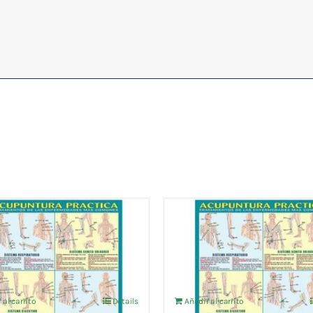
UNTURA PRACTICA
ACUPUNTURA PRACTI
14,38
€
IVA no incluído
IVA no incluído
 al carrito
Details
Añadir al carrito