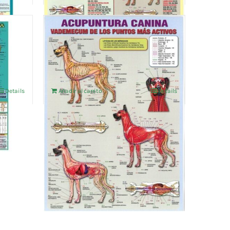
ACUPUNTURA CANINA
LAMINA PLAST.A4
4,76
€
IVA no incluído
Details
Añadir al carrito
Details