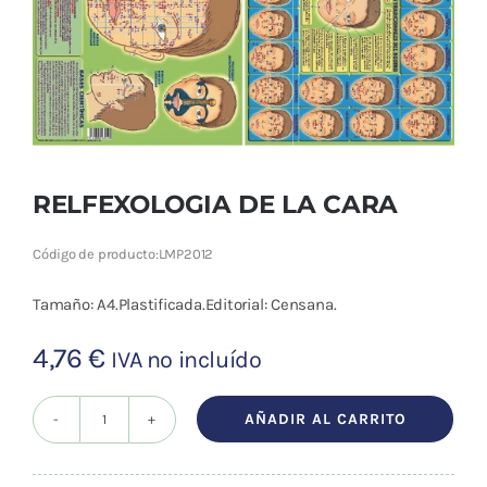
Cromoterapia
Fisioterapia
y masaje
Magnetoterapia
RELFEXOLOGIA DE LA CARA
Terapias
Código de producto:
LMP2012
Material
Tamaño: A4.Plastificada.Editorial: Censana.
clínico
4,76
€
Material de
IVA no incluído
enseñanza
AÑADIR AL CARRITO
RELFEXOLOGIA
OFERTAS
DE