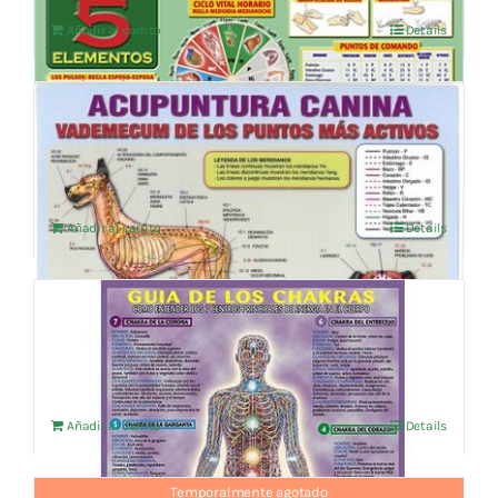
Añadir al carrito
Details
ACUPUNTURA CANINA LAMINA PLAST.A4
4,76
€
IVA no incluído
Añadir al carrito
Details
GUIA DE LOS CHAKRAS
14,38
€
IVA no incluído
Añadir al carrito
Details
Temporalmente agotado