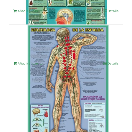
Añadir al carrito
Details
REFLEXOLOGIA DE LA ESPALDA
14,38
€
IVA no incluído
Añadir al carrito
Details