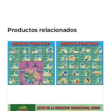
Productos relacionados
SHIATSU PRACTICO
4,76
€
IVA no incluído
Añadir al carrito
Details
LOS 5 ELEMENTOS
4,76
€
IVA no incluído