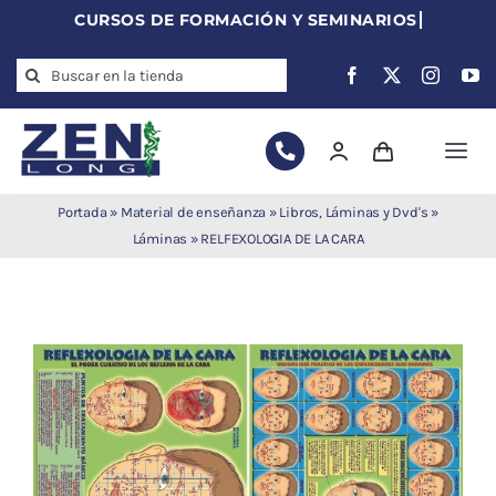
Skip
to
Search
content
for:
Togg
Navi
Agujas de
Portada
»
Material de enseñanza
»
Libros, Láminas y Dvd's
»
acupuntura
Láminas
»
RELFEXOLOGIA DE LA CARA
Acupuntura
Moxibustión
Auriculoterapia
Auriculomedicina
Electroacupuntura
Laserpuntura