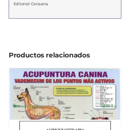
Editorial: Censana.
Productos relacionados
ACUPUNTURA CANINA LAMINA PLAST.A4
4,76
€
IVA no incluído
Añadir al carrito
Details
AURICULOTERAPIA