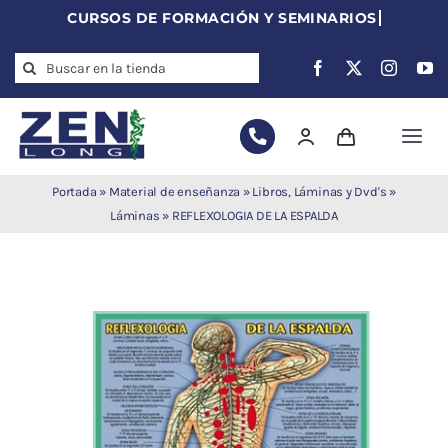
Skip
to
Search
content
for:
Togg
Navi
Agujas de
Portada
»
Material de enseñanza
»
Libros, Láminas y Dvd's
»
acupuntura
Láminas
»
REFLEXOLOGIA DE LA ESPALDA
Acupuntura
Moxibustión
Auriculoterapia
Auriculomedicina
Electroacupuntura
Laserpuntura