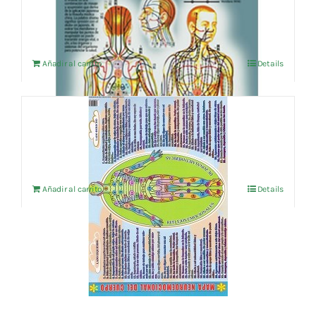
14,38
€
IVA no incluído
Añadir al carrito
Details
MAPA NEUROEMOCIONAL DEL CUERPO
4,76
€
IVA no incluído
Añadir al carrito
Details