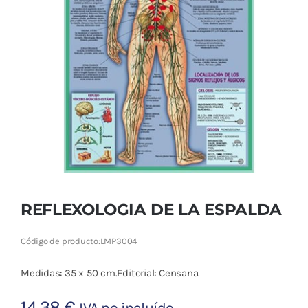
Cromoterapia
Fisioterapia
y masaje
Magnetoterapia
Terapias
Material
clínico
REFLEXOLOGIA DE LA ESPALDA
Material de
Código de producto:
LMP3004
enseñanza
Medidas: 35 x 50 cm.Editorial: Censana.
OFERTAS
14,38
€
IVA no incluído