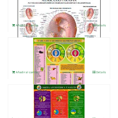
4,76
€
IVA no incluído
Añadir al carrito
Details
TABLA DE CALORIAS ALIMENTARIAS
4,76
€
IVA no incluído
Añadir al carrito
Details
DIETA AYURVEDICA Y SALUD
4,76
€
IVA no incluído