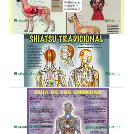
Añadir al carrito
Details
SHIATSU TRADICIONAL
4,76
€
IVA no incluído
Añadir al carrito
Details
GUIA DE LOS CHAKRAS
14,38
€
IVA no incluído
Añadir al carrito
Details