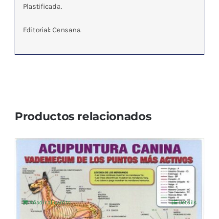
Plastificada.
Editorial: Censana.
Productos relacionados
ACUPUNTURA CANINA LAMINA PLAST.A4
4,76
€
IVA no incluído
Añadir al carrito
Details