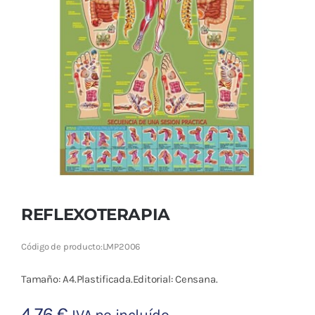
Cromoterapia
Fisioterapia
y masaje
Magnetoterapia
Terapias
Material
clínico
REFLEXOTERAPIA
Material de
Código de producto:
LMP2006
enseñanza
Tamaño: A4.Plastificada.Editorial: Censana.
OFERTAS
4,76
€
IVA no incluído