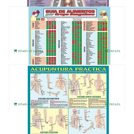
GUIA DE LOS ALIMENTOS POR GRUPO
SANGUINEO
4,76
€
IVA no incluído
Añadir al carrito
Details
ACUPUNTURA PRACTICA
14,38
€
IVA no incluído
Añadir al carrito
Details