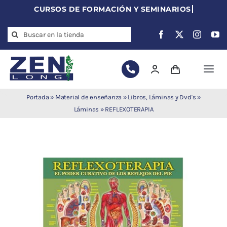
Skip
to
Search
content
for:
Togg
Navi
Agujas de
Portada
»
Material de enseñanza
»
Libros, Láminas y Dvd's
»
acupuntura
Láminas
»
REFLEXOTERAPIA
Acupuntura
Moxibustión
Auriculoterapia
Auriculomedicina
Electroacupuntura
Laserpuntura