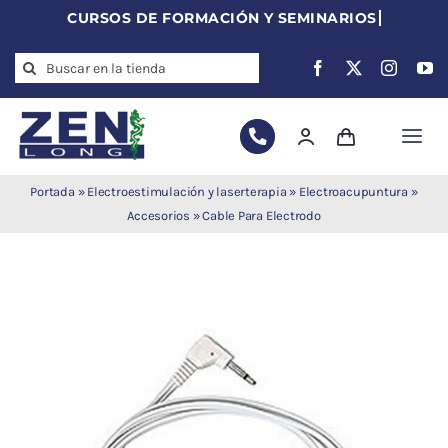
Skip
to
Search
content
for:
Togg
Navi
Agujas de
Portada
»
Electroestimulación y laserterapia
»
Electroacupuntura
»
acupuntura
Accesorios
»
Cable Para Electrodo
Acupuntura
Moxibustión
Auriculoterapia
Auriculomedicina
Electroacupuntura
Laserpuntura