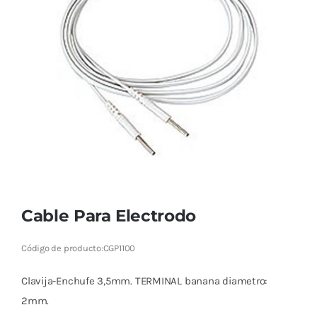
Cromoterapia
Fisioterapia
y masaje
Magnetoterapia
Terapias
Material
clínico
Cable Para Electrodo
Material de
Código de producto:
CGP1100
enseñanza
Clavija-Enchufe 3,5mm. TERMINAL banana diametro:
OFERTAS
2mm.