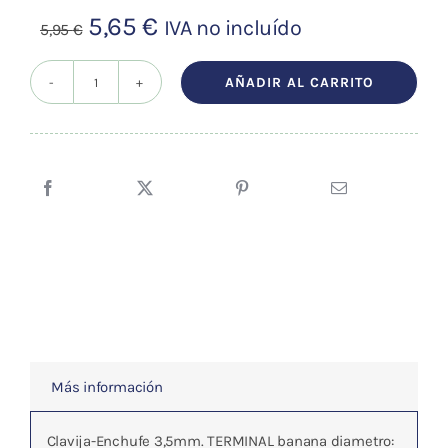
El
El
5,65
€
IVA no incluído
5,95
€
precio
precio
original
actual
AÑADIR AL CARRITO
Cable
era:
es:
Para
5,95 €.
5,65 €.
Electrodo
cantidad
Más información
Clavija-Enchufe 3,5mm. TERMINAL banana diametro: