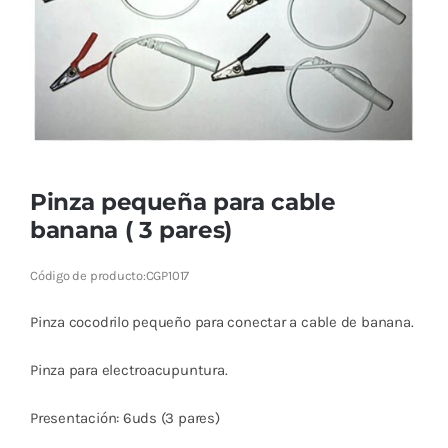
Cromoterapia
Fisioterapia
y masaje
Magnetoterapia
Pinza pequeña para cable
Terapias
banana ( 3 pares)
Material
Código de producto:
CGP1017
clínico
Pinza cocodrilo pequeño para conectar a cable de banana.
Material de
enseñanza
Pinza para electroacupuntura.
OFERTAS
Presentación: 6uds (3 pares)