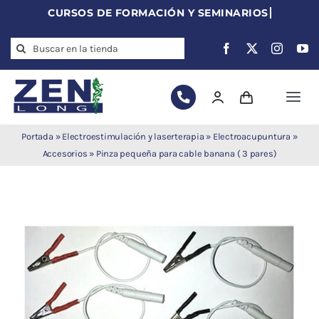
Skip
to
Search
content
for:
Togg
Navi
Agujas de
Portada
»
Electroestimulación y laserterapia
»
Electroacupuntura
»
acupuntura
Accesorios
»
Pinza pequeña para cable banana ( 3 pares)
Acupuntura
Moxibustión
Auriculoterapia
Auriculomedicina
Electroacupuntura
Laserpuntura