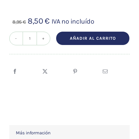
El
El
8,50
€
IVA no incluído
8,95
€
precio
precio
original
actual
AÑADIR AL CARRITO
Pinza
era:
es:
pequeña
8,95 €.
8,50 €.
para
cable
banana
(
3
pares)
cantidad
Más información