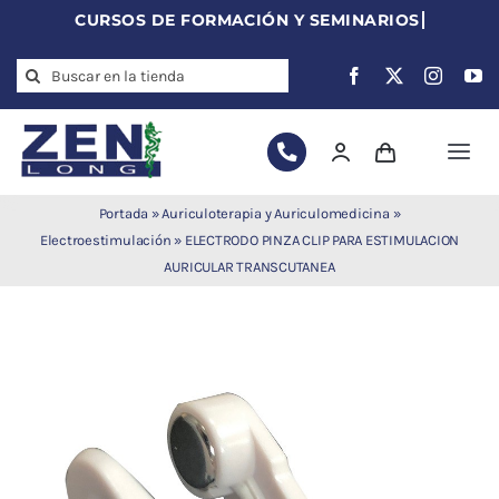
Skip
to
Search
content
for:
Togg
Navi
Agujas de
Portada
»
Auriculoterapia y Auriculomedicina
»
acupuntura
Electroestimulación
»
ELECTRODO PINZA CLIP PARA ESTIMULACION
AURICULAR TRANSCUTANEA
Acupuntura
Moxibustión
Auriculoterapia
Auriculomedicina
Electroacupuntura
Laserpuntura