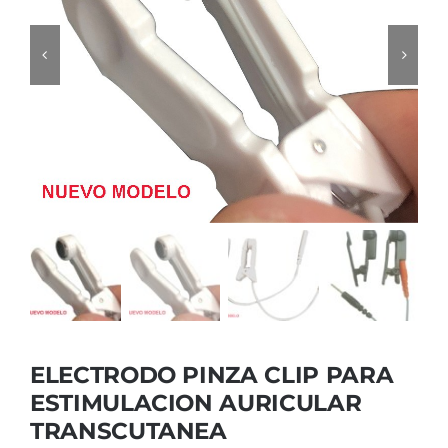
Cromoterapia
Fisioterapia
y masaje
Magnetoterapia
Terapias
Material
clínico
Material de
enseñanza
ELECTRODO PINZA CLIP PARA
ESTIMULACION AURICULAR
OFERTAS
TRANSCUTANEA