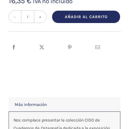
16,35
€
IVA no incluído
AÑADIR AL CARRITO
CUADERNOS
DE
OSTEOPATIA
Vol.2
cantidad
Más información
Nos complace presentar la colección CIDO de
Cuadernos de Osteopatía dedicada a la exposición