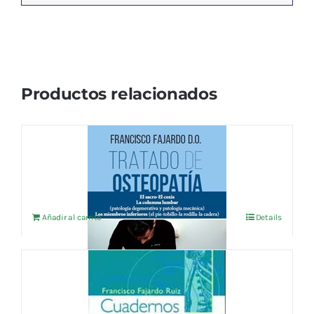
Productos relacionados
TRATADO DE OSTEOPATIA 2
72,12
€
IVA no incluído
Añadir al carrito
Details
CUADERNOS DE OSTEOPATIA Vol.8
18,75
€
IVA no incluído