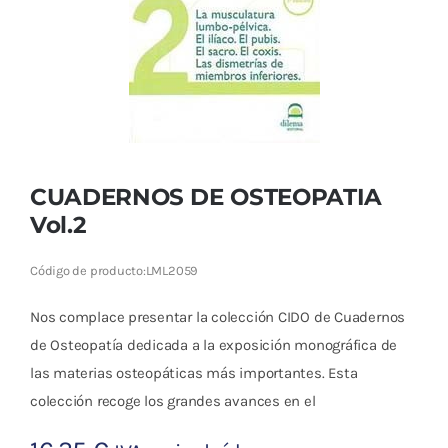
Cromoterapia
Fisioterapia
y masaje
Magnetoterapia
CUADERNOS DE OSTEOPATIA
Terapias
Vol.2
Material
Código de producto:
LML2059
clínico
Nos complace presentar la colección CIDO de Cuadernos
Material de
de Osteopatía dedicada a la exposición monográfica de
enseñanza
las materias osteopáticas más importantes. Esta
colección recoge los grandes avances en el
OFERTAS