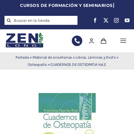
Skip
to
Search
content
for:
Togg
Navi
Agujas de
Portada
»
Material de enseñanza
»
Libros, Láminas y Dvd's
»
acupuntura
Osteopatía
»
CUADERNOS DE OSTEOPATIA Vol.2
Acupuntura
Moxibustión
Auriculoterapia
Auriculomedicina
Electroacupuntura
Laserpuntura