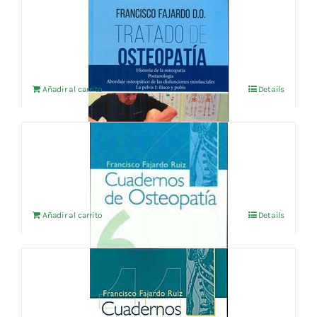
TRATADO DE OSTEOPATIA VOL 1
62,50
€
IVA no incluído
Añadir al carrito
Details
CUADERNOS DE OSTEOPATIA Vol.6
18,75
€
IVA no incluído
Añadir al carrito
Details
CUADERNOS DE OSTEOPATIA vol.11
33,65
€
IVA no incluído