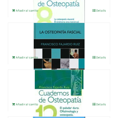
Añadir al carrito
Details
LA OSTEOPATIA FASCIAL
48,08
€
IVA no incluído
Añadir al carrito
Details
CUADERNOS DE OSTEOPATIA vol.12
24,04
€
IVA no incluído
Añadir al carrito
Details