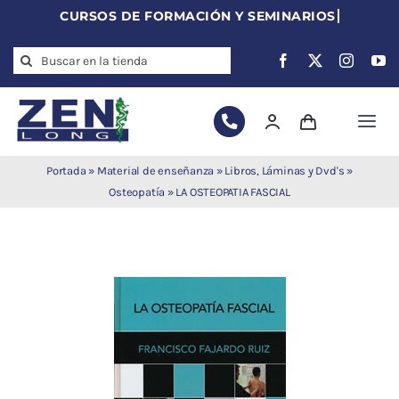
Skip
to
Search
content
for:
Togg
Navi
Agujas de
Portada
»
Material de enseñanza
»
Libros, Láminas y Dvd's
»
acupuntura
Osteopatía
»
LA OSTEOPATIA FASCIAL
Acupuntura
Moxibustión
Auriculoterapia
Auriculomedicina
Electroacupuntura
Laserpuntura