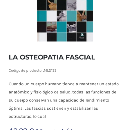
Cromoterapia
Fisioterapia
y masaje
Magnetoterapia
LA OSTEOPATIA FASCIAL
Terapias
Código de producto:
LML2133
Material
clínico
Cuando un cuerpo humano tiende a mantener un estado
anatómico y fisiológico de salud, todas las funciones de
Material de
su cuerpo conservan una capacidad de rendimiento
enseñanza
óptima. Las fascias sostienen y estabilizan las
estructuras, lo cual
OFERTAS