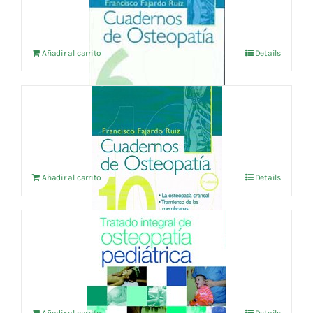
Añadir al carrito
Details
CUADERNOS DE OSTEOPATIA vol.10
24,04
€
IVA no incluído
Añadir al carrito
Details
TRATADO INTEGRAL DE OSTEOPATIA
PEDIATRICA
57,69
€
IVA no incluído
Añadir al carrito
Details