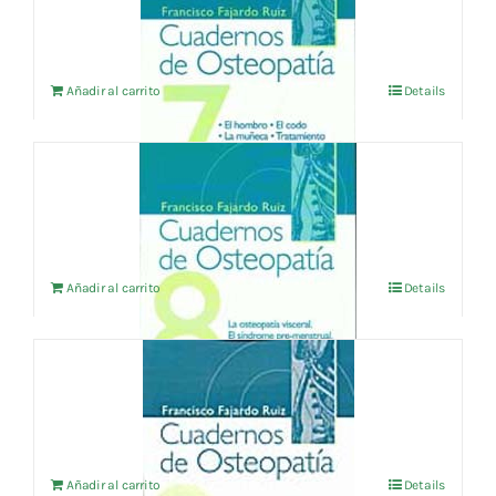
24,04
€
IVA no incluído
Añadir al carrito
Details
CUADERNOS DE OSTEOPATIA Vol.8
18,75
€
IVA no incluído
Añadir al carrito
Details
CUADERNOS DE OSTEOPATIA vol.9
28,85
€
IVA no incluído
Añadir al carrito
Details