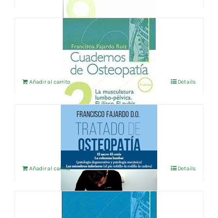
CUADERNOS DE OSTEOPATIA Vol.2
16,35
€
IVA no incluído
Añadir al carrito
Details
TRATADO DE OSTEOPATIA 2
72,12
€
IVA no incluído
Añadir al carrito
Details
CUADERNOS DE OSTEOPATIA Vol.6
18,75
€
IVA no incluído