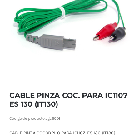
Cromoterapia
Fisioterapia
y masaje
Magnetoterapia
Terapias
Material
clínico
CABLE PINZA COC. PARA IC1107
Material de
ES 130 (IT130)
enseñanza
Código de producto:
cgc6001
OFERTAS
CABLE PINZA COCODRILO PARA IC1107 ES 130 (IT130)