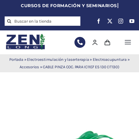
Skip
to
Search
content
for:
Togg
Navi
Agujas de
Portada
»
Electroestimulación y laserterapia
»
Electroacupuntura
»
acupuntura
Accesorios
»
CABLE PINZA COC. PARA IC1107 ES 130 (IT130)
Acupuntura
Moxibustión
Auriculoterapia
Auriculomedicina
Electroacupuntura
Laserpuntura