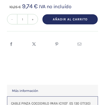
El
El
9,74
€
IVA no incluído
10,25
€
precio
precio
original
actual
AÑADIR AL CARRITO
CABLE
era:
es:
PINZA
10,25 €.
9,74 €.
COC.
PARA
IC1107
ES
130
(IT130)
cantidad
Más información
CABLE PINZA COCODRILO PARA IC1107 ES 130 (IT130)