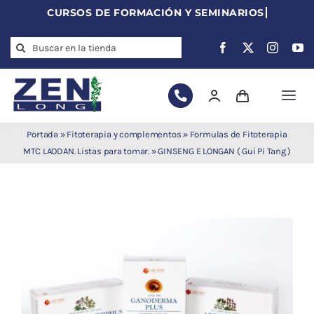
Skip
to
Search
content
for:
Togg
Navi
Agujas de
Portada
»
Fitoterapia y complementos
»
Formulas de Fitoterapia
acupuntura
MTC LAODAN. Listas para tomar.
»
GINSENG E LONGAN ( Gui Pi Tang )
Acupuntura
Moxibustión
Auriculoterapia
Auriculomedicina
Electroacupuntura
Laserpuntura