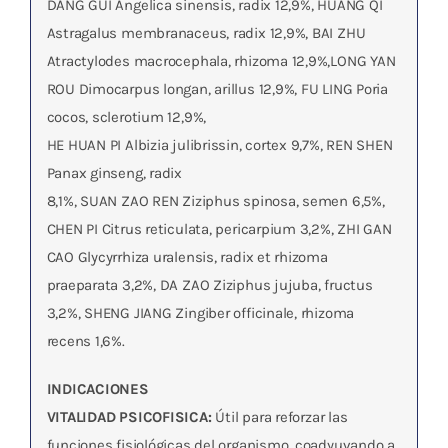
DANG GUI Angelica sinensis, radix 12,9%, HUANG QI
Astragalus membranaceus, radix 12,9%, BAI ZHU
Atractylodes macrocephala, rhizoma 12,9%,LONG YAN
ROU Dimocarpus longan, arillus 12,9%, FU LING Poria
cocos, sclerotium 12,9%,
HE HUAN PI Albizia julibrissin, cortex 9,7%, REN SHEN
Panax ginseng, radix
8,1%, SUAN ZAO REN Ziziphus spinosa, semen 6,5%,
CHEN PI Citrus reticulata, pericarpium 3,2%, ZHI GAN
CAO Glycyrrhiza uralensis, radix et rhizoma
praeparata 3,2%, DA ZAO Ziziphus jujuba, fructus
3,2%, SHENG JIANG Zingiber officinale, rhizoma
recens 1,6%.
INDICACIONES
VITALIDAD PSICOFISICA:
Útil para reforzar las
funciones fisiológicas del organismo, coadyuvando a