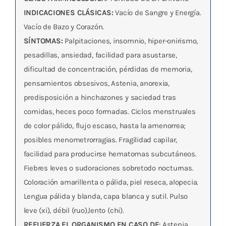
INDICACIONES CLÁSICAS:
Vacío de Sangre y Energía.
Vacío de Bazo y Corazón.
SÍNTOMAS:
Palpitaciones, insomnio, hiper-onirismo,
pesadillas, ansiedad, facilidad para asustarse,
dificultad de concentración, pérdidas de memoria,
pensamientos obsesivos, Astenia, anorexia,
predisposición a hinchazones y saciedad tras
comidas, heces poco formadas. Ciclos menstruales
de color pálido, flujo escaso, hasta la amenorrea;
posibles menometrorragias. Fragilidad capilar,
facilidad para producirse hematomas subcutáneos.
Fiebres leves o sudoraciones sobretodo nocturnas.
Coloración amarillenta o pálida, piel reseca, alopecia.
Lengua pálida y blanda, capa blanca y sutil. Pulso
leve (xi), débil (ruo),lento (chi).
REFUERZA EL ORGANISMO EN CASO DE
: Astenia