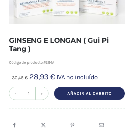
Cromoterapia
Fisioterapia
y masaje
GINSENG E LONGAN ( Gui Pi
Magnetoterapia
Tang )
Terapias
Código de producto:
P264A
El
El
28,93
€
IVA no incluído
30,45
€
Material
precio
precio
clínico
original
actual
AÑADIR AL CARRITO
GINSENG
Material de
era:
es:
enseñanza
E
30,45 €.
28,93 €.
LONGAN
OFERTAS
(
Gui