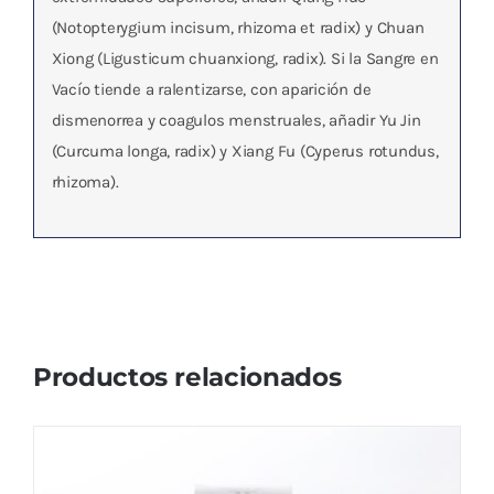
(Notopterygium incisum, rhizoma et radix) y Chuan
Xiong (Ligusticum chuanxiong, radix). Si la Sangre en
Vacío tiende a ralentizarse, con aparición de
dismenorrea y coagulos menstruales, añadir Yu Jin
(Curcuma longa, radix) y Xiang Fu (Cyperus rotundus,
rhizoma).
Productos relacionados
PORIA 5 ( Wu Ling San )
El
El
28,93
€
30,45
€
IVA no incluído