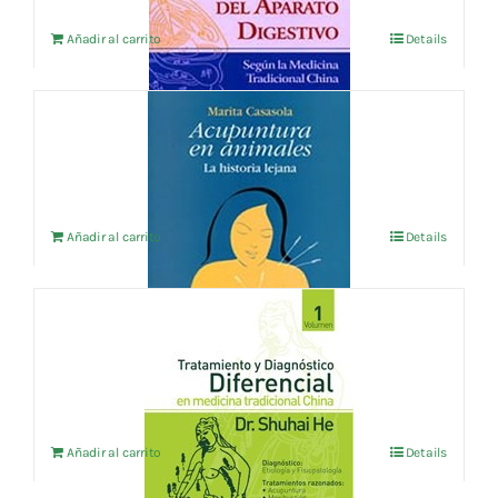
Añadir al carrito
Details
ACUPUNTURA EN ANIMALES
27,88
€
IVA no incluído
Añadir al carrito
Details
TRATAMIENTO Y DIAGNOSTICO
DIFERENCIAL EN M.T.C. VOL.1
15,38
€
IVA no incluído
Añadir al carrito
Details