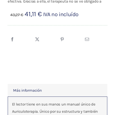
efectiva. Gracias a ella, el terapeuta no se ve obligado a
El
El
41,11
€
IVA no incluído
43,27
€
precio
precio
original
actual
era:
es:
43,27 €.
41,11 €.
Más información
El lector tiene en sus manos un manual único de
Auriculoterapia. Único por su estructura y también