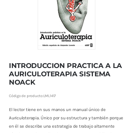
Cromoterapia
Fisioterapia
y masaje
Magnetoterapia
Terapias
INTRODUCCION PRACTICA A LA
AURICULOTERAPIA SISTEMA
Material
NOACK
clínico
Código de producto:
LML1417
Material de
enseñanza
El lector tiene en sus manos un manual único de
Auriculoterapia. Único por su estructura y también porque
OFERTAS
en él se describe una estrategia de trabajo altamente