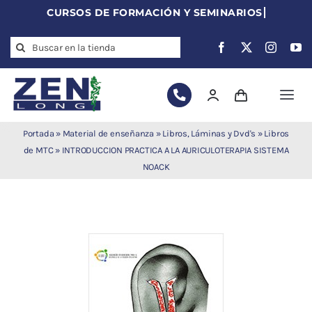
Skip
to
Search
content
for:
Togg
Navi
Agujas de
Portada
»
Material de enseñanza
»
Libros, Láminas y Dvd's
»
Libros
acupuntura
de MTC
»
INTRODUCCION PRACTICA A LA AURICULOTERAPIA SISTEMA
NOACK
Acupuntura
Moxibustión
Auriculoterapia
Auriculomedicina
Electroacupuntura
Laserpuntura