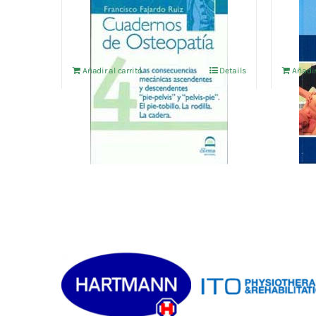
OSTEOPATIA Vol.4
VOL 1
18,75
€
62,50
IVA no incluído
Añadir al carrito
Details
Añadir