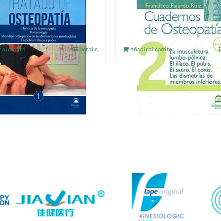
OSTEOPATIA Vol.2
€
16,35
€
IVA no incluído
IVA no incluído
 al carrito
Details
Añadir al carrito