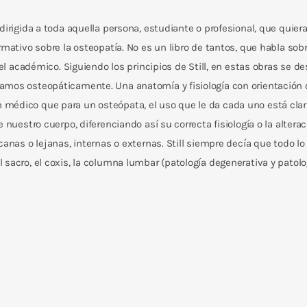
dirigida a toda aquella persona, estudiante o profesional, que quier
mativo sobre la osteopatía. No es un libro de tantos, que habla sobre
vel académico. Siguiendo los principios de Still, en estas obras se d
mos osteopáticamente. Una anatomía y fisiología con orientación cl
médico que para un osteópata, el uso que le da cada uno está clara
e nuestro cuerpo, diferenciando así su correcta fisiología o la alte
canas o lejanas, internas o externas. Still siempre decía que todo 
sacro, el coxis, la columna lumbar (patología degenerativa y patolo