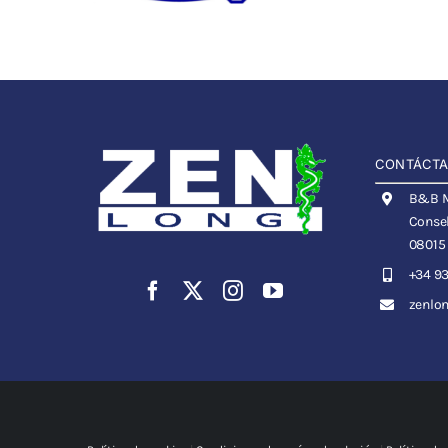
CONTÁCT
B&B Me
Consel
08015
+34 93
zenlo