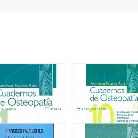
ERNOS DE
CUADERNOS DE
PATIA Vol.1
OSTEOPATIA vol.10
24,04
€
VA no incluído
IVA no incluído
 al carrito
Details
Añadir al carrito
ADO DE OSTEOPATIA
CUADERNOS DE