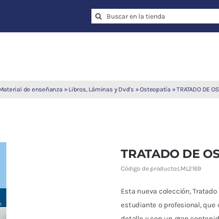
Search
for:
Material de enseñanza
»
Libros, Láminas y Dvd's
»
Osteopatía
»
TRATADO DE OS
TRATADO DE OS
Código de producto:
LML2169
Esta nueva colección, Tratado 
estudiante o profesional, que 
detalle y con un gran contenid