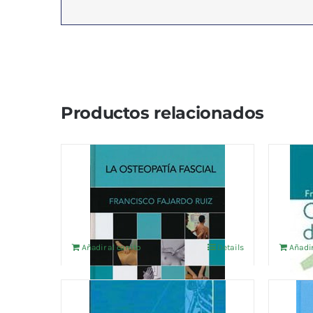
Productos relacionados
LA OSTEOPATIA FASCIAL
CUAD
OSTEO
48,08
€
IVA no incluído
9,13
€
I
Añadir al carrito
Details
Añadir
CUADERNOS DE
TRAT