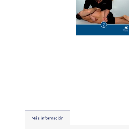
Fisioterapia
y masaje
Magnetoterapia
Terapias
Material
clínico
Material de
enseñanza
OFERTAS
Más información