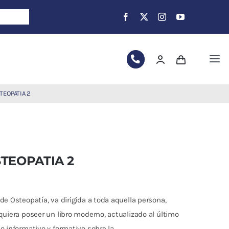
Tog
Nav
TEOPATIA 2
TEOPATIA 2
de Osteopatía, va dirigida a toda aquella persona,
quiera poseer un libro moderno, actualizado al último
o informativo y formativo sobre la