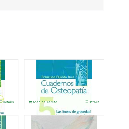
CUADERNOS DE
OSTEOPATIA Vol.5
18,75
€
IVA no incluído
Details
Añadir al carrito
Details
LA V LEY DE LA OSTEOPATIA