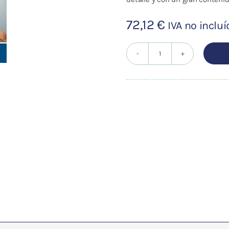
72,12
€
IVA no inclu
TRATADO
DE
OSTEOPATIA
2
cantidad