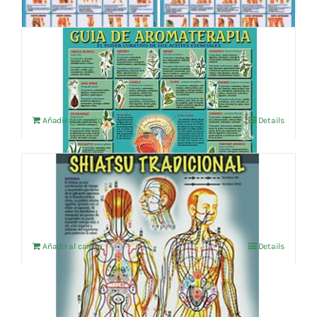
4,76 €.
4,52 €.
GUIA DE AROMATERAPIA
4,76
€
IVA no incluído
Añadir al carrito
Details
SHIATSU TRADICIONAL
4,76
€
IVA no incluído
Añadir al carrito
Details