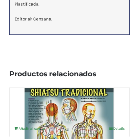
Plastificada.
Editorial: Censana.
Productos relacionados
SHIATSU TRADICIONAL
14,38
€
IVA no incluído
Añadir al carrito
Details