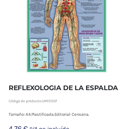
Cromoterapia
Fisioterapia
y masaje
Magnetoterapia
Terapias
Material
clínico
REFLEXOLOGIA DE LA ESPALDA
Material de
Código de producto:
LMP2007
enseñanza
Tamaño: A4.Plastificada.Editorial: Censana.
OFERTAS
4,76
€
IVA no incluído