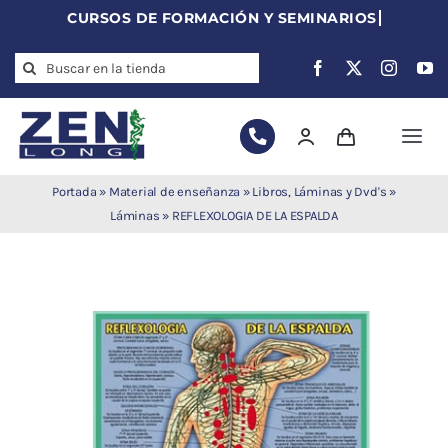
Skip
to
Search
content
for:
Togg
Navi
Agujas de
Portada
»
Material de enseñanza
»
Libros, Láminas y Dvd's
»
acupuntura
Láminas
»
REFLEXOLOGIA DE LA ESPALDA
Acupuntura
Moxibustión
Auriculoterapia
Auriculomedicina
Electroacupuntura
Laserpuntura