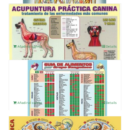
ACUPUNTURA PRACTICA CANINA LAMINA
PLAST. A4
4,76
€
IVA no incluído
Añadir al carrito
Details
GUIA DE LOS ALIMENTOS POR GRUPO
SANGUINEO
14,38
€
IVA no incluído
Añadir al carrito
Details
IRIDOLOGIA PRACTICA