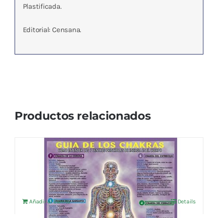
Plastificada.
Editorial: Censana.
Productos relacionados
GUIA DE LOS CHAKRAS
4,76
€
IVA no incluído
Añadir al carrito
Details