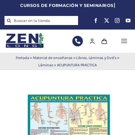
Skip
to
Search
content
for:
Togg
Navi
Agujas de
Portada
»
Material de enseñanza
»
Libros, Láminas y Dvd's
»
acupuntura
Láminas
»
ACUPUNTURA PRACTICA
Acupuntura
Moxibustión
Auriculoterapia
Auriculomedicina
Electroacupuntura
Laserpuntura