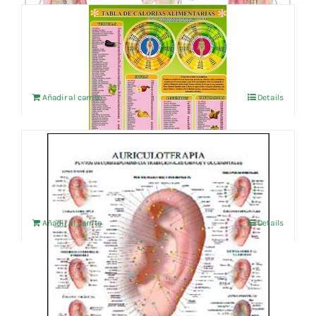
TABLA DE CALORIAS ALIMENTARIAS
4,76
€
IVA no incluído
Añadir al carrito
Details
AURICULOTERAPIA
4,76
€
IVA no incluído
Añadir al carrito
Details