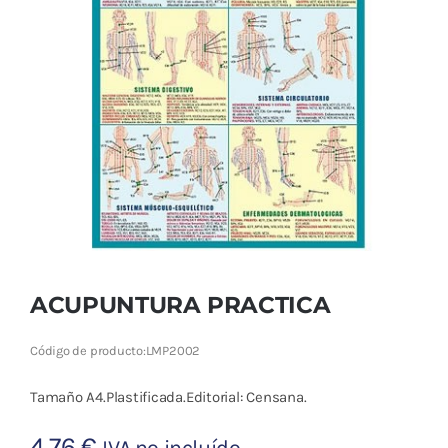
Cromoterapia
Fisioterapia
y masaje
Magnetoterapia
Terapias
Material
clínico
ACUPUNTURA PRACTICA
Material de
Código de producto:
LMP2002
enseñanza
Tamaño A4.Plastificada.Editorial: Censana.
OFERTAS
4,76
€
IVA no incluído