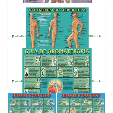
VADEMECUM DE ACUPUNTURA
4,76
€
IVA no incluído
Añadir al carrito
Details
GUIA DE AROMATERAPIA
4,76
€
IVA no incluído
Añadir al carrito
Details
SHIATSU PRACTICO
4,76
€
IVA no incluído