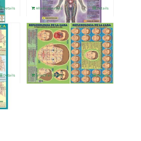
Details
Añadir al carrito
Details
CA
RELFEXOLOGIA DE LA CARA
4,76
€
IVA no incluído
Details
Añadir al carrito
Details