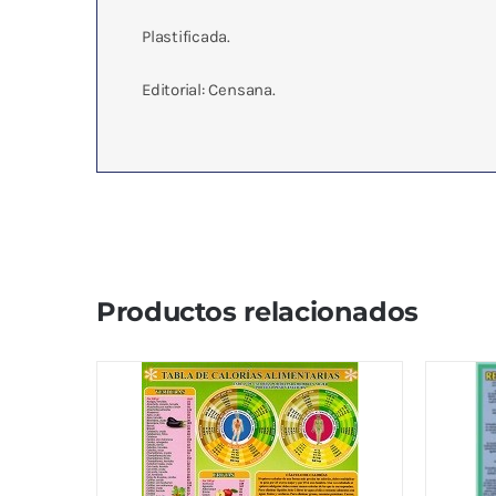
Plastificada.
Editorial: Censana.
Productos relacionados
TABLA DE CALORIAS
REFL
ALIMENTARIAS
ESPA
4,76
€
4,76
€
IVA no incluído