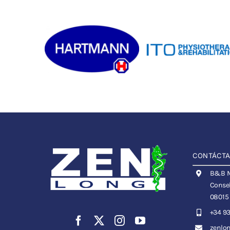
CONTÁCT
B&B Me
Consel
08015
+34 93
zenlo