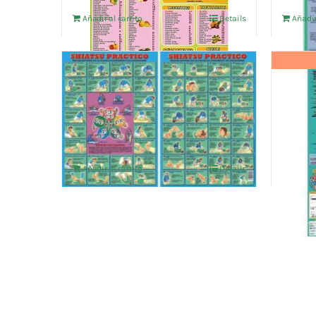
Añadir al carrito
Details
Añadir
SHIATSU PRACTICO
VADE
ACUP
4,76
€
IVA no incluído
5 EL
14,38
€
Añadir al carrito
Details