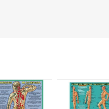
EXOLOGIA DE LA
VADEMECUM DE
LDA
ACUPUNTURA
4,76
€
IVA no incluído
IVA no incluído