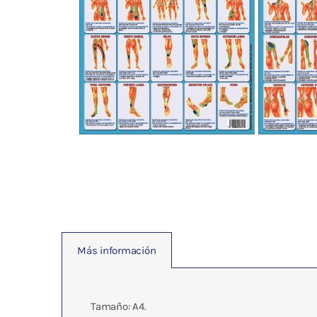
Fisioterapia
y masaje
Magnetoterapia
Terapias
Material
clínico
Material de
enseñanza
Más información
OFERTAS
Tamaño: A4.