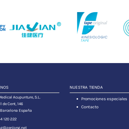
ANOS
NUESTRA TIENDA
dical Acupunture, S.L.
Promociones especiales
l de Cent, 146
Contacto
 Barcelona España
4 120 222
ng@zenlong.net