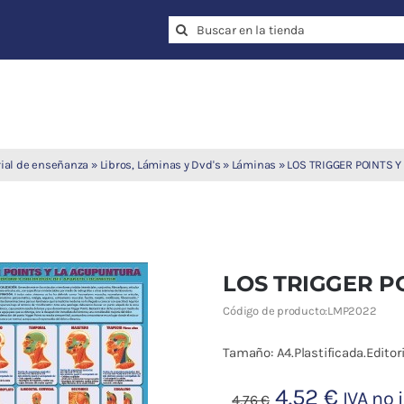
Search
for:
ial de enseñanza
»
Libros, Láminas y Dvd's
»
Láminas
»
LOS TRIGGER POINTS Y
LOS TRIGGER P
Código de producto:
LMP2022
Tamaño: A4.Plastificada.Editor
El
El
4,52
€
IVA no 
4,76
€