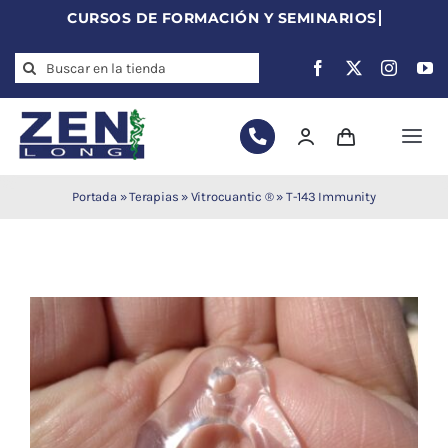
Skip
to
Search
content
for:
Togg
Navi
Agujas de
Portada
»
Terapias
»
Vitrocuantic ®
»
T-143 Immunity
acupuntura
Acupuntura
Moxibustión
Auriculoterapia
Auriculomedicina
Electroacupuntura
Laserpuntura