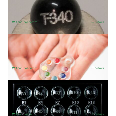
103,30
€
IVA no incluído
Añadir al carrito
Details
Sello de Chakras
243,80
€
IVA no incluído
Añadir al carrito
Details
Set de Reflexología
1.177,69
€
IVA no incluído
Añadir al carrito
Details