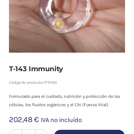
Cromoterapia
Fisioterapia
y masaje
Magnetoterapia
Terapias
T-143 Immunity
Material
Código de producto:
VTR1100
clínico
Formulado para el cuidado, nutrición y protección de las
Material de
células, los fluidos orgánicos y el Chi (Fuerza Vital).
enseñanza
202,48
€
IVA no incluído
OFERTAS