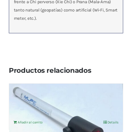
frente a Chi perverso (Xie Chi) o Prana (Mala-Ama)
tanto natural (geopatías) como artificial (Wi-Fi, Smart
meter, etc.).
Productos relacionados
ADPATADOR LASER A VITROCUANTIC
El
El
35,15
€
37,00
€
IVA no incluído
precio
precio
original
actual
Añadir al carrito
Details
era:
es:
37,00 €.
35,15 €.