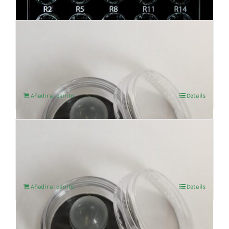
MEMORIAS TRAUMATICAS ESPECIFICO T-
161 VITROCUANTIC
103,31
€
IVA no incluído
Añadir al carrito
Details
IMMUNITY ESPECIFICO BOLA T-143
103,31
€
IVA no incluído
Añadir al carrito
Details