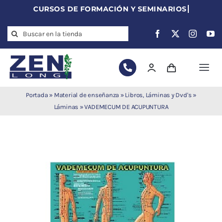
Skip
to
Search
content
for:
Togg
Navi
Agujas de
Portada
»
Material de enseñanza
»
Libros, Láminas y Dvd's
»
acupuntura
Láminas
»
VADEMECUM DE ACUPUNTURA
Acupuntura
Moxibustión
Auriculoterapia
Auriculomedicina
Electroacupuntura
Laserpuntura