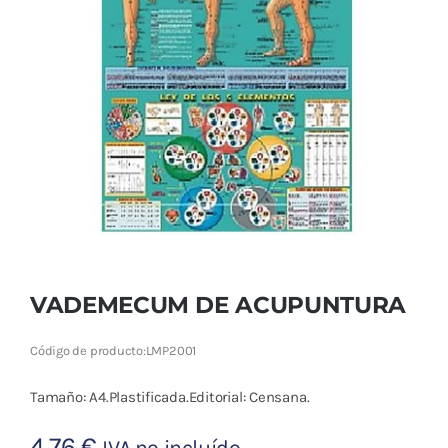
Cromoterapia
Fisioterapia
y masaje
Magnetoterapia
Terapias
Material
clínico
VADEMECUM DE ACUPUNTURA
Material de
Código de producto:
LMP2001
enseñanza
Tamaño: A4.Plastificada.Editorial: Censana.
OFERTAS
4,76
€
IVA no incluído