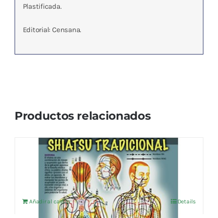
Plastificada.
Editorial: Censana.
Productos relacionados
SHIATSU TRADICIONAL
14,38
€
IVA no incluído
Añadir al carrito
Details