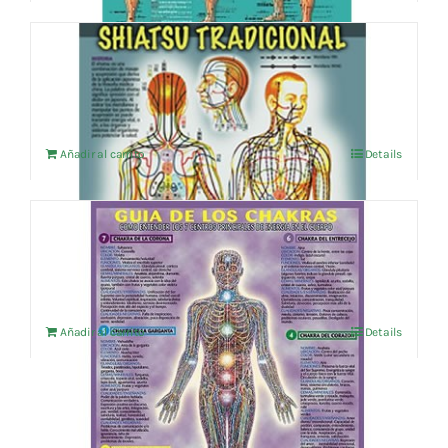
14,38 €.
13,66 €.
SHIATSU TRADICIONAL
4,76
€
IVA no incluído
Añadir al carrito
Details
GUIA DE LOS CHAKRAS
4,76
€
IVA no incluído
Añadir al carrito
Details