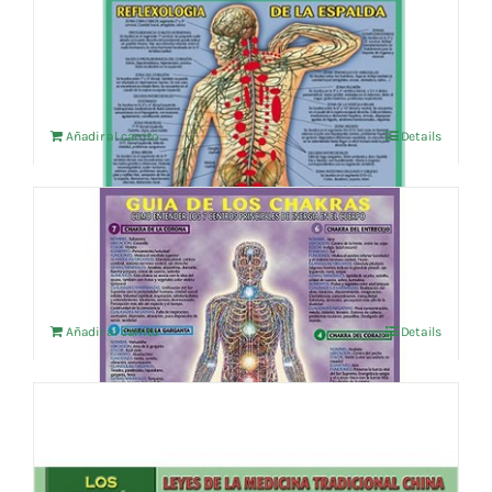
REFLEXOLOGIA DE LA ESPALDA
4,76
€
IVA no incluído
Añadir al carrito
Details
GUIA DE LOS CHAKRAS
14,38
€
IVA no incluído
Añadir al carrito
Details
LOS 5 ELEMENTOS
4,76
€
IVA no incluído