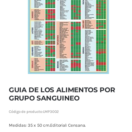
Cromoterapia
Fisioterapia
y masaje
Magnetoterapia
Terapias
Material
clínico
GUIA DE LOS ALIMENTOS POR
Material de
GRUPO SANGUINEO
enseñanza
Código de producto:
LMP3002
OFERTAS
Medidas: 35 x 50 cm.Editorial: Censana.