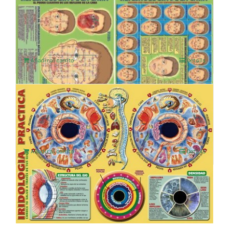
RELFEXOLOGIA DE LA CARA
4,76
€
IVA no incluído
Añadir al carrito
Details
IRIDOLOGIA PRACTICA
4,76
€
IVA no incluído
Añadir al carrito
Details