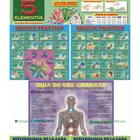
Añadir al carrito
Details
SHIATSU PRACTICO
4,76
€
IVA no incluído
Añadir al carrito
Details
GUIA DE LOS CHAKRAS
4,76
€
IVA no incluído
Añadir al carrito
Details