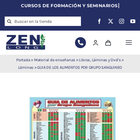
Skip
to
Search
content
for:
Togg
Navi
Agujas de
Portada
»
Material de enseñanza
»
Libros, Láminas y Dvd's
»
acupuntura
Láminas
»
GUIA DE LOS ALIMENTOS POR GRUPO SANGUINEO
Acupuntura
Moxibustión
Auriculoterapia
Auriculomedicina
Electroacupuntura
Laserpuntura