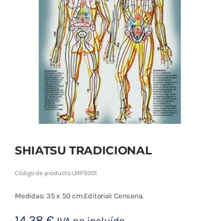
Cromoterapia
Fisioterapia
y masaje
Magnetoterapia
Terapias
Material
clínico
SHIATSU TRADICIONAL
Material de
Código de producto:
LMP3001
enseñanza
Medidas: 35 x 50 cm.Editorial: Censana.
OFERTAS
14,38
€
IVA no incluído