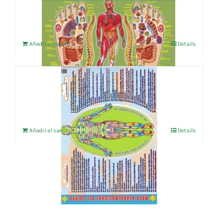
4,76
€
IVA no incluído
Añadir al carrito
Details
MAPA NEUROEMOCIONAL DEL CUERPO
4,76
€
IVA no incluído
Añadir al carrito
Details